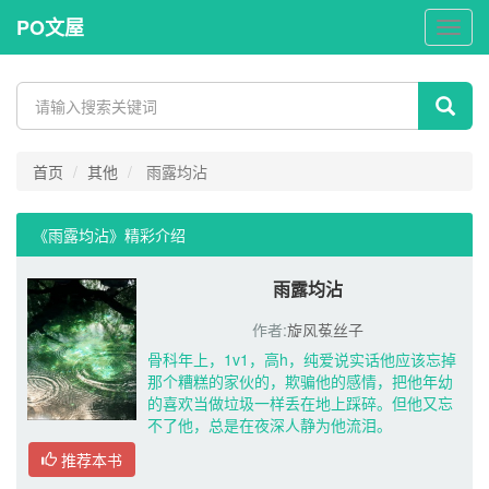
PO文屋
PO
文
屋
首页
其他
雨露均沾
《雨露均沾》精彩介绍 
雨露均沾
作者:
旋风菟丝子
骨科年上，1v1，高h，纯爱说实话他应该忘掉
那个糟糕的家伙的，欺骗他的感情，把他年幼
的喜欢当做垃圾一样丢在地上踩碎。但他又忘
不了他，总是在夜深人静为他流泪。
推荐本书