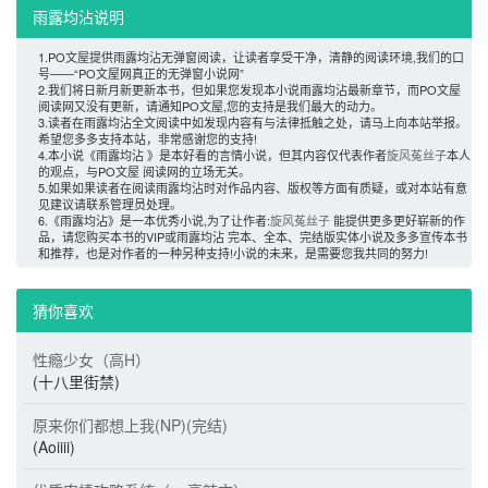
雨露均沾说明 
1.PO文屋提供雨露均沾无弹窗阅读，让读者享受干净，清静的阅读环境,我们的口
号——“PO文屋网真正的无弹窗小说网”
2.我们将日新月新更新本书，但如果您发现本小说雨露均沾最新章节，而PO文屋 
阅读网又没有更新，请通知PO文屋,您的支持是我们最大的动力。
3.读者在雨露均沾全文阅读中如发现内容有与法律抵触之处，请马上向本站举报。
希望您多多支持本站，非常感谢您的支持!
4.本小说《雨露均沾 》是本好看的言情小说，但其内容仅代表作者
旋风菟丝子
本人
的观点，与PO文屋 阅读网的立场无关。
5.如果如果读者在阅读雨露均沾时对作品内容、版权等方面有质疑，或对本站有意
见建议请联系管理员处理。
6.《雨露均沾》是一本优秀小说,为了让作者:
旋风菟丝子
能提供更多更好崭新的作
品，请您购买本书的VIP或雨露均沾 完本、全本、完结版实体小说及多多宣传本书
和推荐，也是对作者的一种另种支持!小说的未来，是需要您我共同的努力! 
猜你喜欢 
性瘾少女（高H）
(十八里街禁)
原来你们都想上我(NP)(完结)
(Aoiiii)