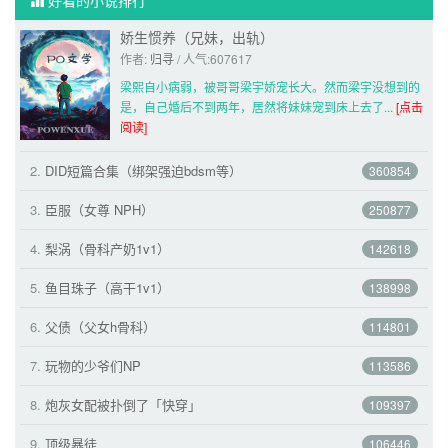
好看的小说排行
娇生惯养（兄妹，出轨）
作者: 
归寻
/ 人气:607617
梁熙自小病弱，被哥哥梁宇娇宠长大。然而梁宇没想到的
是，自己婚后不到两年，居然将妹妹宠到床上去了... 
[点击
阅读]
2.
DID短篇合集（绑架强迫bdsm等） 
360854
3.
臣服（女尊 NPH） 
250877
4.
梨涡（骨科产奶1v1） 
142618
5.
鱼目珠子（高干1v1） 
138998
6.
父债（父女h骨科） 
114801
7.
玩物的少爷们NP 
113586
8.
炮灰女配被扑倒了「快穿」 
109397
9.
顶级暴徒 
106446