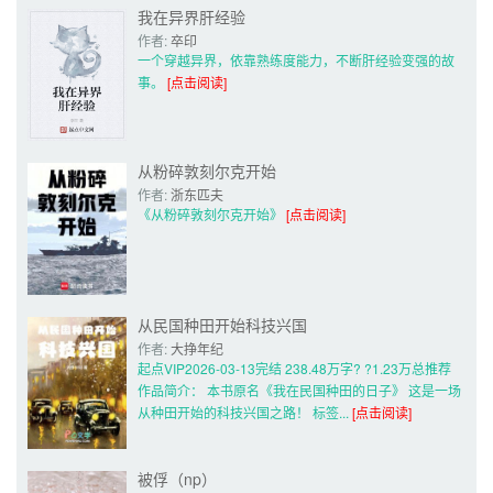
我在异界肝经验
作者: 
卒印
一个穿越异界，依靠熟练度能力，不断肝经验变强的故
事。 
[点击阅读]
从粉碎敦刻尔克开始
作者: 
浙东匹夫
《从粉碎敦刻尔克开始》 
[点击阅读]
从民国种田开始科技兴国
作者: 
大挣年纪
起点VIP2026-03-13完结 238.48万字? ?1.23万总推荐 
作品简介： 本书原名《我在民国种田的日子》 这是一场
从种田开始的科技兴国之路！ 标签... 
[点击阅读]
被俘（np）