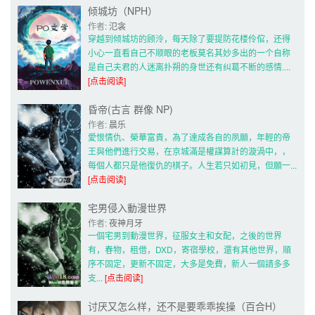
倾城坊（NPH）
作者: 
氾衾
穿越到倾城坊的顾泠，每天除了要提防花楼伶倌，还得
小心一直看自己不顺眼的老板莫名其妙多出的一个自称
是自己夫君的人迷离扑朔的身世还有纠葛不断的感情.... 
[点击阅读]
昏帝(古言 群像 NP)
作者: 
晨乐
愛恨情仇、榮華富貴，為了達成各自的夙願，年輕的帝
王與他們進行交易，在京城滿是權謀算計的漩渦中，，
每個人都只是他復仇的棋子。人生若只如初見，但願一... 
[点击阅读]
宅男侵入動漫世界
作者: 
夜神月牙
一個宅男到動漫世界，征服女主和女配，之後的世界
有，春物，租借，DXD，寄宿學校，還有其他世界，順
序不固定，更新不固定，大多是免費，新人一個請多多
支... 
[点击阅读]
讨厌又怎么样，还不是要乖乖挨操（百合H）