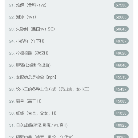
21.
难解（骨科×1v2） 
57530
22.
潮沙（1v1） 
52665
23.
朱砂刺（民国1v1 SC） 
50645
24.
小奶狗（年下H） 
49707
25.
柠檬很酸（糙汉H） 
49626
26.
聊骚(公媳乱伦出轨) 
46046
27.
女配她总是被肏【nph】 
45513
28.
论小三的各种上位方式（男出轨，女小三） 
45437
29.
窃星（高干 H） 
45083
30.
红线（古言，父女，H） 
41058
31.
日久成瘾(糙汉,卧底,1v1,高H) 
40925
32.
隔壁肉香（换妻，乱伦，年代文） 
39363