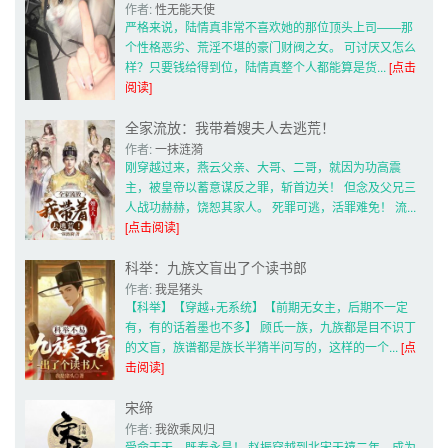
作者: 
性无能天使
严格来说，陆情真非常不喜欢她的那位顶头上司——那
个性格恶劣、荒淫不堪的豪门财阀之女。 可讨厌又怎么
样？只要钱给得到位，陆情真整个人都能算是货... 
[点击
阅读]
全家流放：我带着嫂夫人去逃荒！
作者: 
一抹涟漪
刚穿越过来，燕云父亲、大哥、二哥，就因为功高震
主，被皇帝以蓄意谋反之罪，斩首边关！ 但念及父兄三
人战功赫赫，饶恕其家人。 死罪可逃，活罪难免！ 流... 
[点击阅读]
科举：九族文盲出了个读书郎
作者: 
我是猪头
【科举】【穿越+无系统】【前期无女主，后期不一定
有，有的话着墨也不多】 顾氏一族，九族都是目不识丁
的文盲，族谱都是族长半猜半问写的，这样的一个... 
[点
击阅读]
宋缔
作者: 
我欲乘风归
受命于天，既寿永昌！ 赵振穿越到北宋天禧二年，成为