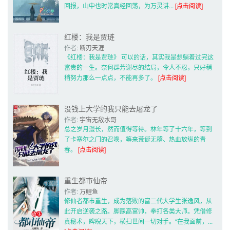
回报，山中也时常真经回荡，为万灵讲... 
[点击阅读]
红楼：我是贾琏
作者: 
断刃天涯
《红楼：我是贾琏》 可以的话，其实我是想躺着过完这
富贵的一生。奈何群芳谢尽的结局，令人不忍，只好稍
稍努力那么一点点，不能再多了。 
[点击阅读]
没钱上大学的我只能去屠龙了
作者: 
宇宙无敌水哥
总之岁月漫长，然而值得等待。林年等了十六年，等到
了卡塞尔之门的召唤，等来荒诞无稽、热血放纵的青
春。 
[点击阅读]
重生都市仙帝
作者: 
万鲤鱼
修仙者都市重生，成为落败的富二代大学生张逸风，从
此开启逆袭之路。脚踩高富帅，拳打各类大师。凭借修
真秘术，睥睨天下，横扫世间一切对手。“在我面前，... 