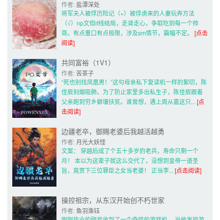
作者: 
盐潭深处
将军夫人被俘历险记（×）被俘虏来的人妻玩弄方法
（√）np文但if线结局，走肾走心，争取吃到每一个帅
哥。有点重口有点极限，涉及sm情节，篇幅不定。 
[点击
阅读]
共同富裕（1V1）
作者: 
苦茶子
“死也别找凤凰男！”这句母亲私下复读机一样的絮叨，陈
佳辰刻烟吸肺。为了防止家里多出私生子，陈佳辰跟着
父亲跑到穷乡僻壤扶贫。谁曾想，遇上周从嘉这只... 
[点
击阅读]
边疆老卒，御赐老婆后我越活越勇
作者: 
月光大妖怪
文案： 穿越后成了个五十多岁的老兵，寿命只剩一个
月！ 本以为这辈子就这么交代了，没想到皇帝一道圣
旨，竟赏下三位罪臣之女当老婆！ 正当李... 
[点击阅读]
操控祖宗，从东汉开始创不朽世家
作者: 
鱼羽渔钰
刚刚毕业的顾易收到了一个奇怪的游戏机。 当他发现游