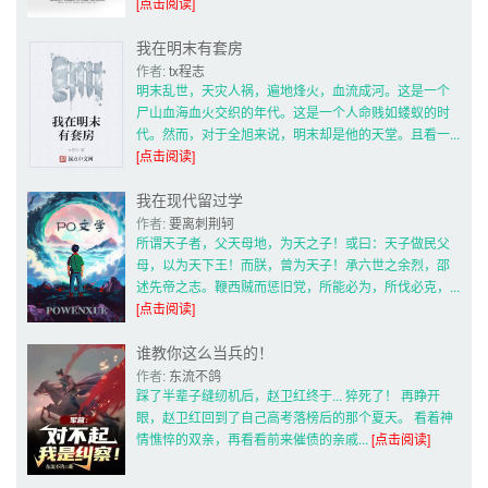
[点击阅读]
我在明末有套房
作者: 
tx程志
明末乱世，天灾人祸，遍地烽火，血流成河。这是一个
尸山血海血火交织的年代。这是一个人命贱如蝼蚁的时
代。然而，对于全旭来说，明末却是他的天堂。且看一... 
[点击阅读]
我在现代留过学
作者: 
要离刺荆轲
所谓天子者，父天母地，为天之子！或曰：天子做民父
母，以为天下王！而朕，曾为天子！承六世之余烈，邵
述先帝之志。鞭西贼而惩旧党，所能必为，所伐必克，... 
[点击阅读]
谁教你这么当兵的！
作者: 
东流不鸽
踩了半辈子缝纫机后，赵卫红终于... 猝死了！ 再睁开
眼，赵卫红回到了自己高考落榜后的那个夏天。 看着神
情憔悴的双亲，再看看前来催债的亲戚... 
[点击阅读]