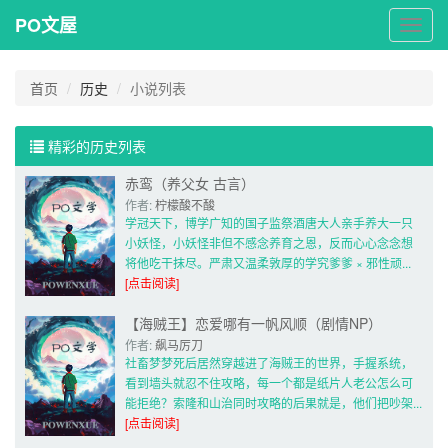
PO文屋
PO
文
屋
首页
历史
小说列表
精彩的历史列表
赤鸾（养父女 古言）
作者: 
柠檬酸不酸
学冠天下，博学广知的国子监祭酒唐大人亲手养大一只
小妖怪，小妖怪非但不感念养育之恩，反而心心念念想
将他吃干抹尽。严肃又温柔敦厚的学究爹爹 × 邪性顽... 
[点击阅读]
【海贼王】恋爱哪有一帆风顺（剧情NP）
作者: 
飙马厉刀
社畜梦梦死后居然穿越进了海贼王的世界，手握系统，
看到墙头就忍不住攻略，每一个都是纸片人老公怎么可
能拒绝？索隆和山治同时攻略的后果就是，他们把吵架... 
[点击阅读]