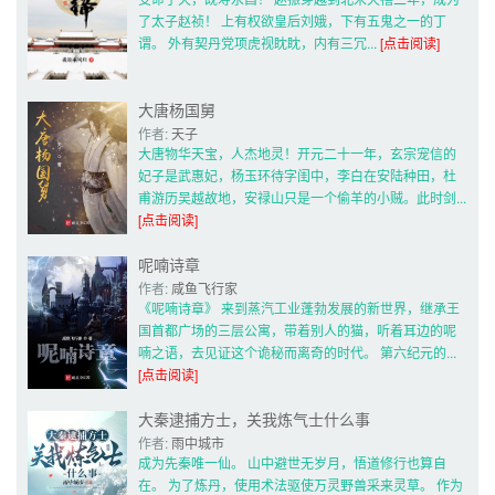
了太子赵祯！ 上有权欲皇后刘娥，下有五鬼之一的丁
谓。 外有契丹党项虎视眈眈，内有三冗... 
[点击阅读]
大唐杨国舅
作者: 
天子
大唐物华天宝，人杰地灵！开元二十一年，玄宗宠信的
妃子是武惠妃，杨玉环待字闺中，李白在安陆种田，杜
甫游历吴越故地，安禄山只是一个偷羊的小贼。此时剑... 
[点击阅读]
呢喃诗章
作者: 
咸鱼飞行家
《呢喃诗章》 来到蒸汽工业蓬勃发展的新世界，继承王
国首都广场的三层公寓，带着别人的猫，听着耳边的呢
喃之语，去见证这个诡秘而离奇的时代。 第六纪元的... 
[点击阅读]
大秦逮捕方士，关我炼气士什么事
作者: 
雨中城市
成为先秦唯一仙。 山中避世无岁月，悟道修行也算自
在。 为了炼丹，使用术法驱使万灵野兽采来灵草。 作为