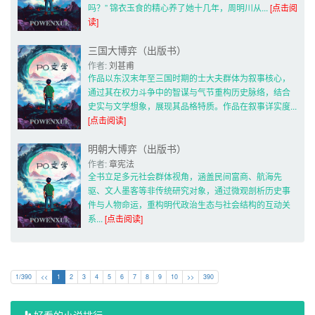
吗？” 锦衣玉食的精心养了她十几年，周明川从... 
[点击阅
读]
三国大博弈（出版书）
作者: 
刘甚甫
作品以东汉末年至三国时期的士大夫群体为叙事核心，
通过其在权力斗争中的智谋与气节重构历史脉络，结合
史实与文学想象，展现其品格特质。作品在叙事详实度... 
[点击阅读]
明朝大博弈（出版书）
作者: 
章宪法
全书立足多元社会群体视角，涵盖民间富商、航海先
驱、文人墨客等非传统研究对象，通过微观剖析历史事
件与人物命运，重构明代政治生态与社会结构的互动关
系... 
[点击阅读]
1/390
<<
1
2
3
4
5
6
7
8
9
10
>>
390