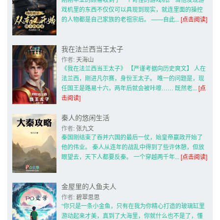
戏机里的东西不仅仅可以具现到现实，就连里面的操控
的人物都是自己家族的老祖宗后。 ——自此... 
[点击阅读]
我在法兰西当王太子
作者: 
天海山
《我在法兰西当王太子》 【严谨考据向历史爽文】 人在
法兰西，刚进凡尔赛，身份王太子。 唯一的问题是，现
任国王是路易十六，两年后就会被咔嚓…… 既然老... 
[点
击阅读]
秦人的悠闲生活
作者: 
张九文
秦国刚结束了吞并六国的最后一仗，始皇帝嬴政开始了
他的伟业。 秦人从连年的战乱中得到了些许休憩，但放
眼望去，天下人都要反秦。 一个穿越两千年... 
[点击阅读]
金屋里的人鱼夫人
作者: 
碧翠思思
“你只是一条小金鱼，只有在我为你精心打造的玻璃缸里
游动起来才美，真到了大海里，你就什么也不是了，懂