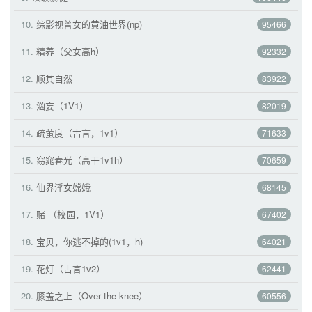
10.
综影视普女的黄油世界(np) 
95466
11.
精养（父女高h） 
92332
12.
顺其自然 
83922
13.
汹妄（1V1） 
82019
14.
疏萤度（古言，1v1） 
71633
15.
窈窕春光（高干1v1h） 
70659
16.
仙界淫女嫦娥 
68145
17.
赌 （校园，1V1） 
67402
18.
宝贝，你逃不掉的(1v1，h) 
64021
19.
花灯（古言1v2） 
62441
20.
膝盖之上（Over the knee） 
60556