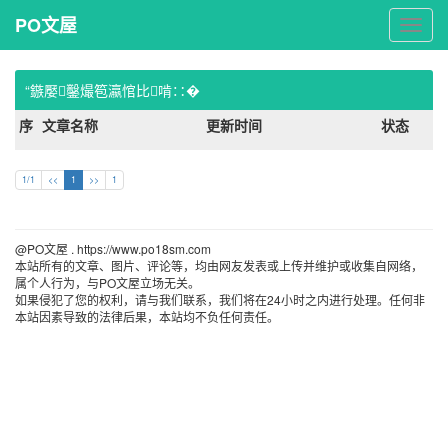
PO文屋
PO
文
屋
“鏃嬮鑿熶笣瀛悺比啃∷�
序
文章名称
更新时间
状态
1/1
<<
1
>>
1
@PO文屋 . https://www.po18sm.com 
本站所有的文章、图片、评论等，均由网友发表或上传并维护或收集自网络，
属个人行为，与PO文屋立场无关。
如果侵犯了您的权利，请与我们联系，我们将在24小时之内进行处理。任何非
本站因素导致的法律后果，本站均不负任何责任。