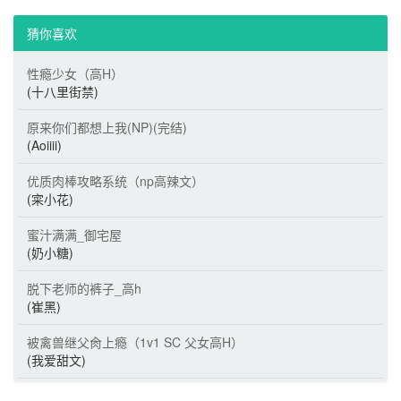
猜你喜欢 
性瘾少女（高H）
(十八里街禁)
原来你们都想上我(NP)(完结)
(Aoiiii)
优质肉棒攻略系统（np高辣文）
(寀小花)
蜜汁满满_御宅屋
(奶小糖)
脱下老师的裤子_高h
(崔黑)
被禽兽继父肏上瘾（1v1 SC 父女高H）
(我爱甜文)