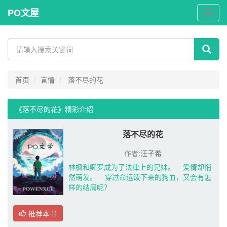
PO文屋
PO
文
屋
首页
言情
落不尽的花
《落不尽的花》精彩介绍 
落不尽的花
作者:
汪子希
林枫和卿罗成为了法律上的兄妹。 爱情却悄
然萌发。 穿过命运泼下来的狗血，又会有怎
样的结局呢？
推荐本书