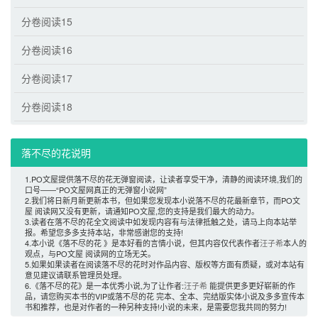
分卷阅读15
分卷阅读16
分卷阅读17
分卷阅读18
落不尽的花说明 
1.PO文屋提供落不尽的花无弹窗阅读，让读者享受干净，清静的阅读环境,我们的
口号——“PO文屋网真正的无弹窗小说网”
2.我们将日新月新更新本书，但如果您发现本小说落不尽的花最新章节，而PO文
屋 阅读网又没有更新，请通知PO文屋,您的支持是我们最大的动力。
3.读者在落不尽的花全文阅读中如发现内容有与法律抵触之处，请马上向本站举
报。希望您多多支持本站，非常感谢您的支持!
4.本小说《落不尽的花 》是本好看的言情小说，但其内容仅代表作者
汪子希
本人的
观点，与PO文屋 阅读网的立场无关。
5.如果如果读者在阅读落不尽的花时对作品内容、版权等方面有质疑，或对本站有
意见建议请联系管理员处理。
6.《落不尽的花》是一本优秀小说,为了让作者:
汪子希
能提供更多更好崭新的作
品，请您购买本书的VIP或落不尽的花 完本、全本、完结版实体小说及多多宣传本
书和推荐，也是对作者的一种另种支持!小说的未来，是需要您我共同的努力! 