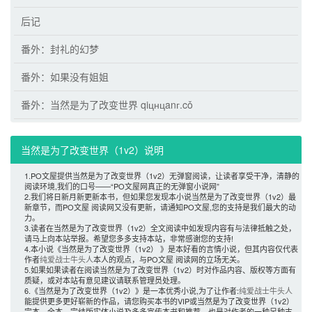
后记
番外：封礼的幻梦
番外：如果没有姐姐
番外：当然是为了改变世界 qiцнцanг.cǒ
当然是为了改变世界（1v2）说明 
1.PO文屋提供当然是为了改变世界（1v2）无弹窗阅读，让读者享受干净，清静的
阅读环境,我们的口号——“PO文屋网真正的无弹窗小说网”
2.我们将日新月新更新本书，但如果您发现本小说当然是为了改变世界（1v2）最
新章节，而PO文屋 阅读网又没有更新，请通知PO文屋,您的支持是我们最大的动
力。
3.读者在当然是为了改变世界（1v2）全文阅读中如发现内容有与法律抵触之处，
请马上向本站举报。希望您多多支持本站，非常感谢您的支持!
4.本小说《当然是为了改变世界（1v2） 》是本好看的言情小说，但其内容仅代表
作者
纯爱战士牛头人
本人的观点，与PO文屋 阅读网的立场无关。
5.如果如果读者在阅读当然是为了改变世界（1v2）时对作品内容、版权等方面有
质疑，或对本站有意见建议请联系管理员处理。
6.《当然是为了改变世界（1v2）》是一本优秀小说,为了让作者:
纯爱战士牛头人
能提供更多更好崭新的作品，请您购买本书的VIP或当然是为了改变世界（1v2） 
完本、全本、完结版实体小说及多多宣传本书和推荐，也是对作者的一种另种支