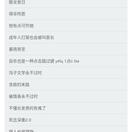
骸龙食日
得非所愿
他有点可怜她
成年人打架也会被叫家长
暴雨将至
自杀也是一种点击跳过键 уelц 1点c òм
沟子文学永不过时
贪欲的末路
催情香永不过时
不懂长发男的有难了
死念深重2.0
猎人也是猎物