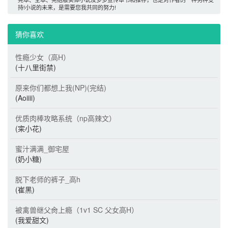
持!小说的未来，是需要您我共同的努力! 
猜你喜欢 
性瘾少女（高H）
(十八里街禁)
原来你们都想上我(NP)(完结)
(Aoiiii)
优质肉棒攻略系统（np高辣文）
(寀小花)
蜜汁满满_御宅屋
(奶小糖)
脱下老师的裤子_高h
(崔黑)
被禽兽继父肏上瘾（1v1 SC 父女高H）
(我爱甜文)