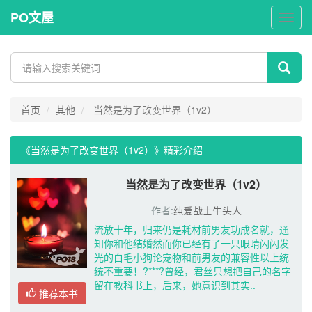
PO文屋
PO
文
屋
首页
其他
当然是为了改变世界（1v2）
《当然是为了改变世界（1v2）》精彩介绍 
当然是为了改变世界（1v2）
作者:
纯爱战士牛头人
流放十年，归来仍是耗材前男友功成名就，通
知你和他结婚然而你已经有了一只眼睛闪闪发
光的白毛小狗论宠物和前男友的兼容性以上统
统不重要！?***?曾经，君丝只想把自己的名字
留在教科书上，后来，她意识到其实..
推荐本书