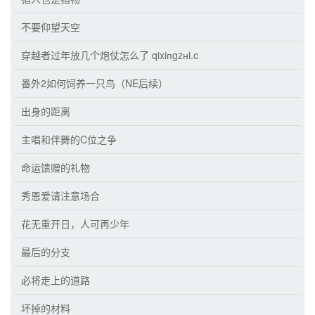
不要仰望天空
穿越者过年放几个炮仗怎么了 qixiпgzнi.c
番外2如何饲养一只鸟（NE后续）
出身的距离
主唱和伴舞的C位之争
命运馈赠的礼物
秀恩爱请注意场合
花无重开日，人可再少年
最后的分支
必将走上的道路
坏掉的材料