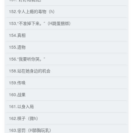
152.令人上瘾的毒物（h）
153.“不准掉下来。”（H跳蛋捆绑）
154.真相
155.遗物
156.“我要听你哭。”
158.站在她身边的机会
159.传唤
160.战果
161.以身入局
162.棋子（微h）
163.惩罚（H舔胸玩乳）