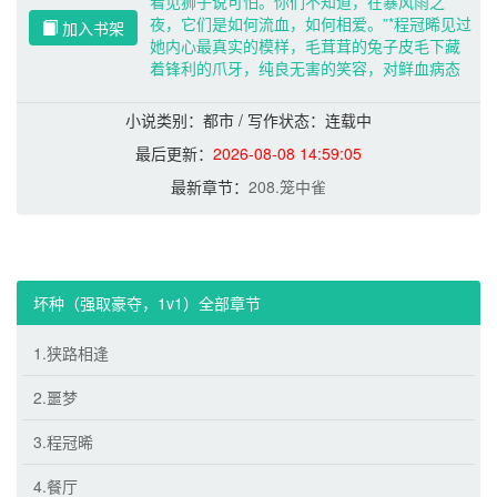
看见狮子说可怕。你们不知道，在暴风雨之
夜，它们是如何流血，如何相爱。”*程冠晞见过
加入书架
她内心最真实的模样，毛茸茸的兔子皮毛下藏
着锋利的爪牙，纯良无害的笑容，对鲜血病态
的狂热。“你我身体里流动着同样的血液，劣根
驻扎于骨血里，根茎复杂交错，割舍不开。你
小说类别：都市 / 写作状态：连载中
虚伪的皮囊，只有身为同类的我知道。”疯子才
最后更新：
2026-08-08 14:59:05
最吸引疯子。“——只有我们，才是真正的同
类。”注：he，伪骨科，强取豪夺，多重反转。
最新章节：
208.笼中雀
男主坏事做尽，女主有双性恋倾向，白切黑疯
批，道德感高勿入。全文注重剧情线和感情
线，前期肉较少，后期多。存稿充裕不会弃
坑，请放心食用。“你们看见兔子说可爱，看见
狮子说可怕。你们不知道，在暴风雨之夜，它
坏种（强取豪夺，1v1）全部章节
们是如何流血，如何相爱。”出自三岛由纪夫
《萨德侯爵夫人》。
1.狭路相逢
2.噩梦
3.程冠晞
4.餐厅