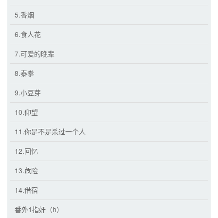
5.香烟
6.食人花
7.可爱的晚辈
8.泰拳
9.小豆芽
10.仰望
11.你是不是杀过一个人
12.回忆
13.危险
14.借宿
番外1指奸（h）