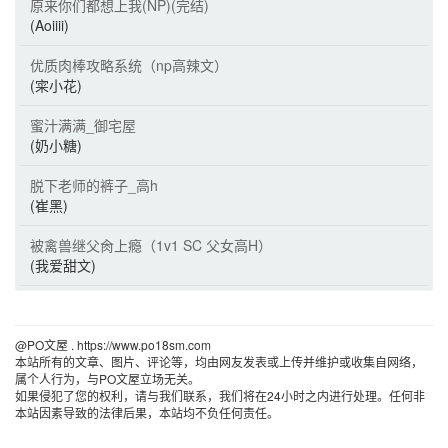
原来你们都想上我(NP)(完结)
(Aoiiii)
优质肉棒攻略系统（np高辣文）
(寀小花)
蜜汁满满_御宅屋
(奶小糖)
脱下老师的裤子_高h
(崔黑)
被禽兽继父肏上瘾（1v1 SC 父女高H）
(我爱甜文)
@PO文屋 . https://www.po18sm.com 
本站所有的文章、图片、评论等，均由网友发表或上传并维护或收集自网络，
属个人行为，与PO文屋立场无关。
如果侵犯了您的权利，请与我们联系，我们将在24小时之内进行处理。任何非
本站因素导致的法律后果，本站均不负任何责任。