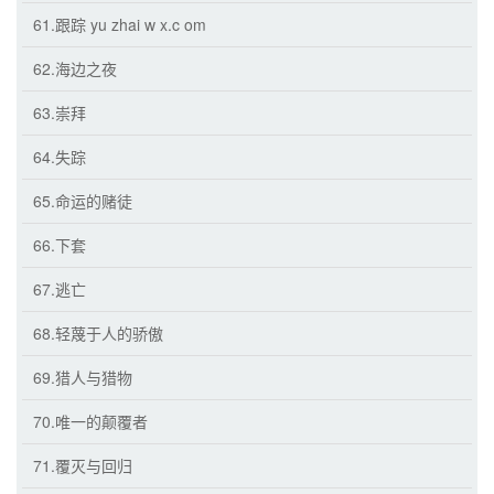
61.跟踪 yu zhai w x.c om
62.海边之夜
63.崇拜
64.失踪
65.命运的赌徒
66.下套
67.逃亡
68.轻蔑于人的骄傲
69.猎人与猎物
70.唯一的颠覆者
71.覆灭与回归