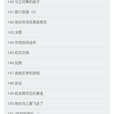
140.与之共舞的疯子
141.舔穴高潮（h）
142.他对你顶多算是欺负
143.决策
144.空地协同战术
145.初次交锋
146.玩物
147.由她主宰的游戏
148.协议
149.机关算尽后的重逢
150.他的鸟儿要飞走了
151.“好好陪我玩。”