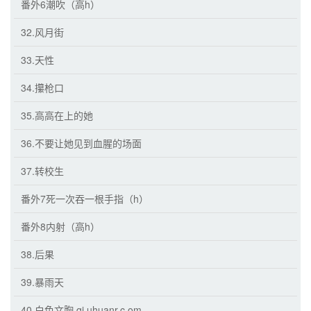
番外6潮吹（高h）
32.风月街
33.天性
34.攥枪口
35.高高在上的她
36.不要让她见到血腥的场面
37.转校生
番外7死一次吞一根手指（h）
番外8内射（高h）
38.后果
39.暴雨天
40.白色文胸 qi uhuanr.c om