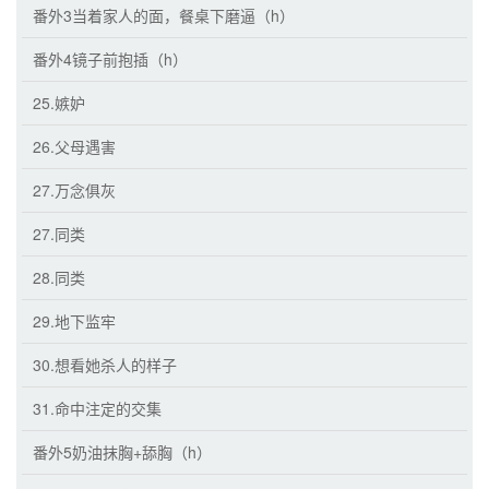
番外3当着家人的面，餐桌下磨逼（h）
番外4镜子前抱插（h）
25.嫉妒
26.父母遇害
27.万念俱灰
27.同类
28.同类
29.地下监牢
30.想看她杀人的样子
31.命中注定的交集
番外5奶油抹胸+舔胸（h）