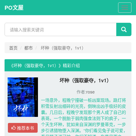
PO文屋
PO
文
屋
首页
都市
坏种（强取豪夺，1v1）
《坏种（强取豪夺，1v1）》精彩介绍 
坏种（强取豪夺，1v1）
作者:
rose
一场意外，程晚宁撞破一桩凶案现场。路灯将
积雪反射出细碎的光亮，倒映出凶手极好的皮
囊。几日后，程晚宁发现那个男人成了自己的
表哥。一个脱胎于弱肉强食法则下的疯子，一
个天生坏种，犹如来自深渊的罗曼蒂克，一步
推荐本书
步引诱猎物堕入深渊。“你们看见兔子说可爱，