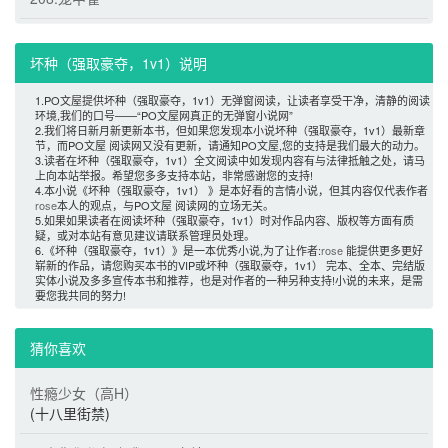
坏种（强取豪夺，1v1）说明 
1.PO文屋提供坏种（强取豪夺，1v1）无弹窗阅读，让读者享受干净，清静的阅读
环境,我们的口号——“PO文屋网真正的无弹窗小说网”
2.我们将日新月新更新本书，但如果您发现本小说坏种（强取豪夺，1v1）最新章
节，而PO文屋 阅读网又没有更新，请通知PO文屋,您的支持是我们最大的动力。
3.读者在坏种（强取豪夺，1v1）全文阅读中如发现内容有与法律抵触之处，请马
上向本站举报。希望您多多支持本站，非常感谢您的支持!
4.本小说《坏种（强取豪夺，1v1） 》是本好看的言情小说，但其内容仅代表作者
rose
本人的观点，与PO文屋 阅读网的立场无关。
5.如果如果读者在阅读坏种（强取豪夺，1v1）时对作品内容、版权等方面有质
疑，或对本站有意见建议请联系管理员处理。
6.《坏种（强取豪夺，1v1）》是一本优秀小说,为了让作者:
rose
能提供更多更好
崭新的作品，请您购买本书的VIP或坏种（强取豪夺，1v1） 完本、全本、完结版
实体小说及多多宣传本书和推荐，也是对作者的一种另种支持!小说的未来，是需
要您我共同的努力! 
猜你喜欢 
性瘾少女（高H）
(十八里街禁)