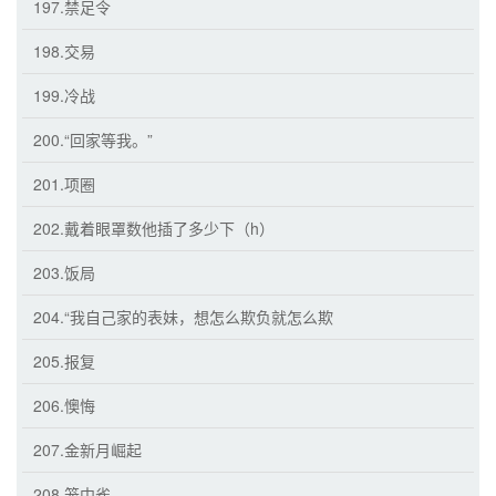
197.禁足令
198.交易
199.冷战
200.“回家等我。”
201.项圈
202.戴着眼罩数他插了多少下（h）
203.饭局
204.“我自己家的表妹，想怎么欺负就怎么欺
205.报复
206.懊悔
207.金新月崛起
208.笼中雀