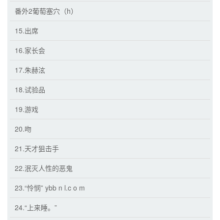
番外2葡萄塞穴（h）
15.出席
16.家长会
17.朱赫泫
18.试验品
19.游戏
20.吻
21.天才狙击手
22.泯灭人性的恶鬼
23.“怜悯” ybb n l.c o m
24.“上来睡。”