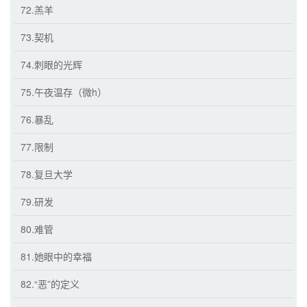
72.羔羊
73.契机
74.刺眼的光辉
75.午夜温存（微h）
76.暴乱
77.限制
78.复旦大学
79.研发
80.难管
81.她眼中的幸福
82.“恶”的定义