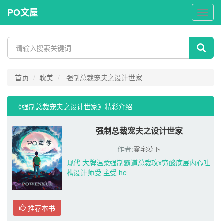
PO文屋
PO
文
屋
首页
耽美
强制总裁宠夫之设计世家
《强制总裁宠夫之设计世家》精彩介绍 
强制总裁宠夫之设计世家
作者:
零宅萝卜
现代 大牌温柔强制霸道总裁攻x穷酸底层内心吐
槽设计师受 主受 he
推荐本书