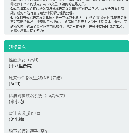
零宅萝卜
本人的观点，与PO文屋 阅读网的立场无关。
5.如果如果读者在阅读强制总裁宠夫之设计世家时对作品内容、版权等方面有质
疑，或对本站有意见建议请联系管理员处理。
6.《强制总裁宠夫之设计世家》是一本优秀小说,为了让作者:
零宅萝卜
能提供更多
更好崭新的作品，请您购买本书的VIP或强制总裁宠夫之设计世家 完本、全本、完
结版实体小说及多多宣传本书和推荐，也是对作者的一种另种支持!小说的未来，
是需要您我共同的努力! 
猜你喜欢 
性瘾少女（高H）
(十八里街禁)
原来你们都想上我(NP)(完结)
(Aoiiii)
优质肉棒攻略系统（np高辣文）
(寀小花)
蜜汁满满_御宅屋
(奶小糖)
脱下老师的裤子_高h