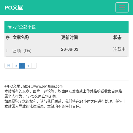
PO文屋
PO
文
屋
“mxyj”全部小说
序
文章名称
更新时间
状态
26-06-03
连载中
1
归顺（Ds）
1/1
<<
1
>>
1
@PO文屋 . https://www.po18sm.com 
本站所有的文章、图片、评论等，均由网友发表或上传并维护或收集自网络，
属个人行为，与PO文屋立场无关。
如果侵犯了您的权利，请与我们联系，我们将在24小时之内进行处理。任何非
本站因素导致的法律后果，本站均不负任何责任。