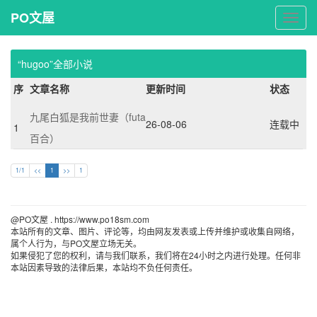
PO文屋
PO
文
屋
“hugoo”全部小说
序
文章名称
更新时间
状态
九尾白狐是我前世妻（futa 
26-08-06
连载中
1
百合）
1/1
<<
1
>>
1
@PO文屋 . https://www.po18sm.com 
本站所有的文章、图片、评论等，均由网友发表或上传并维护或收集自网络，
属个人行为，与PO文屋立场无关。
如果侵犯了您的权利，请与我们联系，我们将在24小时之内进行处理。任何非
本站因素导致的法律后果，本站均不负任何责任。