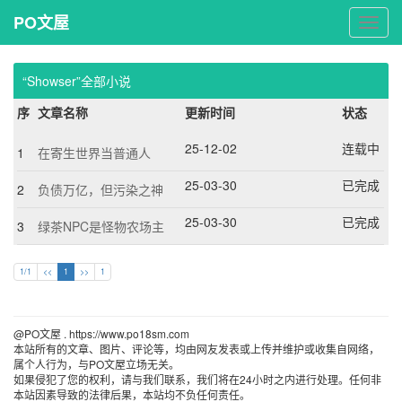
PO文屋
PO
文
屋
“Showser”全部小说
序
文章名称
更新时间
状态
25-12-02
连载中
1
在寄生世界当普通人
25-03-30
已完成
2
负债万亿，但污染之神
25-03-30
已完成
3
绿茶NPC是怪物农场主
1/1
<<
1
>>
1
@PO文屋 . https://www.po18sm.com 
本站所有的文章、图片、评论等，均由网友发表或上传并维护或收集自网络，
属个人行为，与PO文屋立场无关。
如果侵犯了您的权利，请与我们联系，我们将在24小时之内进行处理。任何非
本站因素导致的法律后果，本站均不负任何责任。