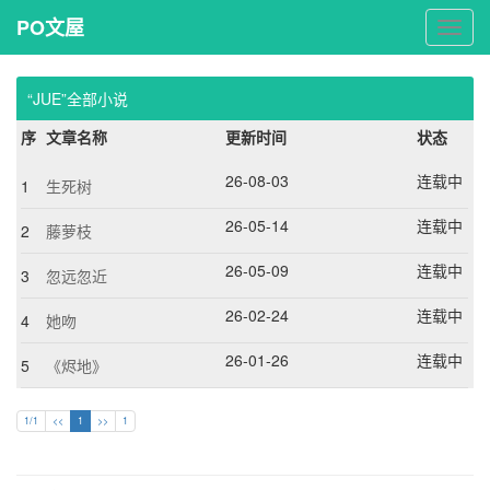
PO文屋
PO
文
屋
“JUE”全部小说
序
文章名称
更新时间
状态
26-08-03
连载中
1
生死树
26-05-14
连载中
2
藤萝枝
26-05-09
连载中
3
忽远忽近
26-02-24
连载中
4
她吻
26-01-26
连载中
5
《烬地》
1/1
<<
1
>>
1