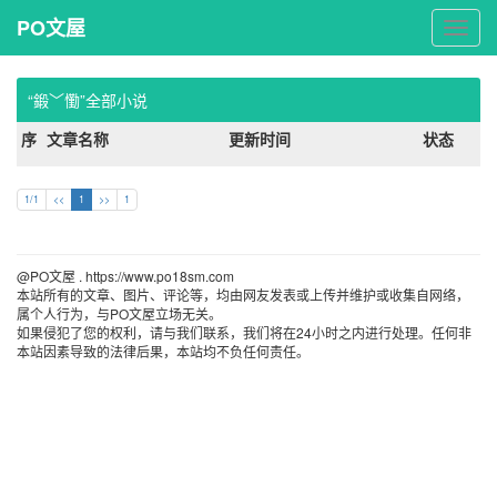
PO文屋
PO
文
屋
“鍛﹀懄”全部小说
序
文章名称
更新时间
状态
1/1
<<
1
>>
1
@PO文屋 . https://www.po18sm.com 
本站所有的文章、图片、评论等，均由网友发表或上传并维护或收集自网络，
属个人行为，与PO文屋立场无关。
如果侵犯了您的权利，请与我们联系，我们将在24小时之内进行处理。任何非
本站因素导致的法律后果，本站均不负任何责任。