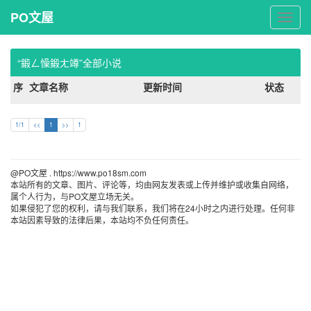
PO文屋
PO
文
屋
“鍛ㄥ懆鍛ㄤ竴”全部小说
序
文章名称
更新时间
状态
1/1
<<
1
>>
1
@PO文屋 . https://www.po18sm.com 
本站所有的文章、图片、评论等，均由网友发表或上传并维护或收集自网络，
属个人行为，与PO文屋立场无关。
如果侵犯了您的权利，请与我们联系，我们将在24小时之内进行处理。任何非
本站因素导致的法律后果，本站均不负任何责任。