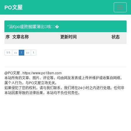
PO文屋
PO
文
屋
“涓€po瑗胯摑鑺薄比啃∷�
序
文章名称
更新时间
状态
1/1
<<
1
>>
1
@PO文屋 . https://www.po18sm.com 
本站所有的文章、图片、评论等，均由网友发表或上传并维护或收集自网络，
属个人行为，与PO文屋立场无关。
如果侵犯了您的权利，请与我们联系，我们将在24小时之内进行处理。任何非
本站因素导致的法律后果，本站均不负任何责任。