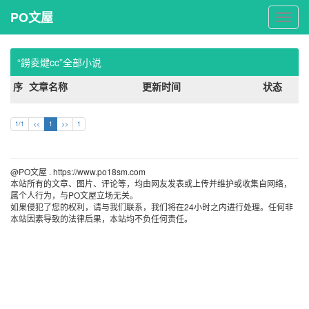
PO文屋
PO
文
屋
“鐒夌煡cc”全部小说
序
文章名称
更新时间
状态
1/1
<<
1
>>
1
@PO文屋 . https://www.po18sm.com 
本站所有的文章、图片、评论等，均由网友发表或上传并维护或收集自网络，
属个人行为，与PO文屋立场无关。
如果侵犯了您的权利，请与我们联系，我们将在24小时之内进行处理。任何非
本站因素导致的法律后果，本站均不负任何责任。