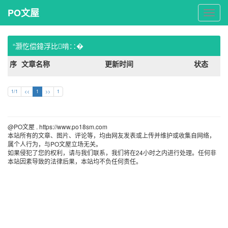
PO文屋
PO
文
屋
“灏忔偿鍏浮比啃∷�
序
文章名称
更新时间
状态
1/1
<<
1
>>
1
@PO文屋 . https://www.po18sm.com 
本站所有的文章、图片、评论等，均由网友发表或上传并维护或收集自网络，
属个人行为，与PO文屋立场无关。
如果侵犯了您的权利，请与我们联系，我们将在24小时之内进行处理。任何非
本站因素导致的法律后果，本站均不负任何责任。