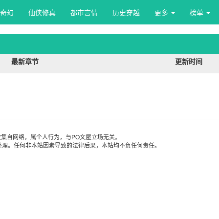
奇幻
仙侠修真
都市言情
历史穿越
更多 
榜单 
最新章节
更新时间
集自网络，属个人行为，与PO文屋立场无关。
处理。任何非本站因素导致的法律后果，本站均不负任何责任。