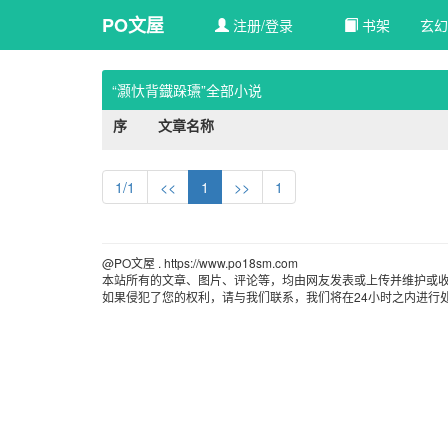
PO文屋
注册/登录
书架
玄幻
“灏忕背鐡跺瓙”全部小说
序
文章名称
1/1
<<
1
>>
1
@PO文屋 . https://www.po18sm.com 
本站所有的文章、图片、评论等，均由网友发表或上传并维护或收
如果侵犯了您的权利，请与我们联系，我们将在24小时之内进行