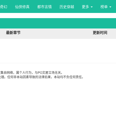
奇幻
仙侠修真
都市言情
历史穿越
更多 
榜单 
最新章节
更新时间
集自网络，属个人行为，与PO文屋立场无关。
处理。任何非本站因素导致的法律后果，本站均不负任何责任。