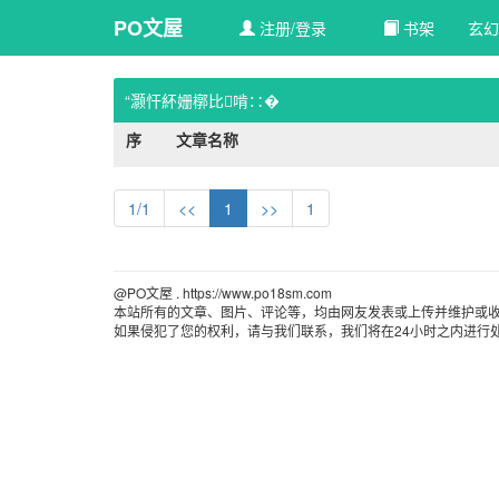
PO文屋
注册/登录
书架
玄幻
“灏忓紑姗槨比啃∷�
序
文章名称
1/1
<<
1
>>
1
@PO文屋 . https://www.po18sm.com 
本站所有的文章、图片、评论等，均由网友发表或上传并维护或收
如果侵犯了您的权利，请与我们联系，我们将在24小时之内进行