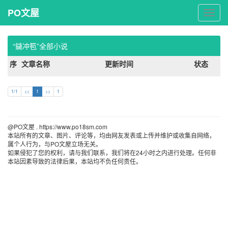
PO文屋
PO
文
屋
“鐬冲笣”全部小说
序
文章名称
更新时间
状态
1/1
<<
1
>>
1
@PO文屋 . https://www.po18sm.com 
本站所有的文章、图片、评论等，均由网友发表或上传并维护或收集自网络，
属个人行为，与PO文屋立场无关。
如果侵犯了您的权利，请与我们联系，我们将在24小时之内进行处理。任何非
本站因素导致的法律后果，本站均不负任何责任。