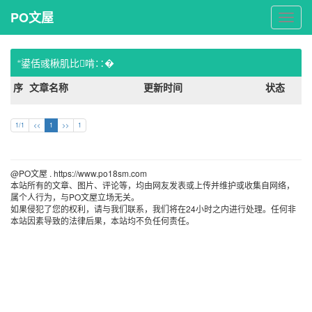
PO文屋
PO
文
屋
“鍙佸彧楸肌比啃∷�
序
文章名称
更新时间
状态
1/1
<<
1
>>
1
@PO文屋 . https://www.po18sm.com 
本站所有的文章、图片、评论等，均由网友发表或上传并维护或收集自网络，
属个人行为，与PO文屋立场无关。
如果侵犯了您的权利，请与我们联系，我们将在24小时之内进行处理。任何非
本站因素导致的法律后果，本站均不负任何责任。