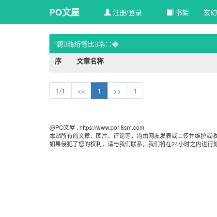
PO文屋
注册/登录
书架
玄幻
“鐚潃绗憽比啃∷�
序
文章名称
1/1
<<
1
>>
1
@PO文屋 . https://www.po18sm.com 
本站所有的文章、图片、评论等，均由网友发表或上传并维护或收
如果侵犯了您的权利，请与我们联系，我们将在24小时之内进行