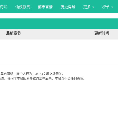
奇幻
仙侠修真
都市言情
历史穿越
更多 
榜单 
最新章节
更新时间
集自网络，属个人行为，与PO文屋立场无关。
处理。任何非本站因素导致的法律后果，本站均不负任何责任。