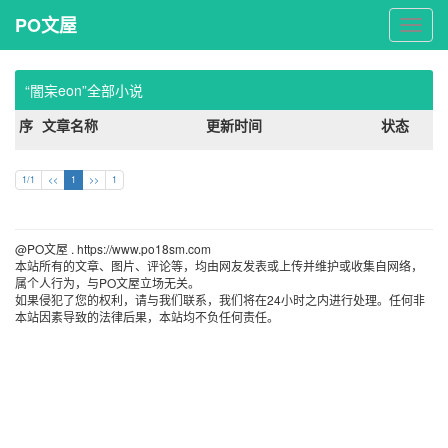
PO文屋
PO
文
屋
“闇杗eon”全部小说
序
文章名称
更新时间
状态
1/1
<<
1
>>
1
@PO文屋 . https://www.po18sm.com 
本站所有的文章、图片、评论等，均由网友发表或上传并维护或收集自网络，
属个人行为，与PO文屋立场无关。
如果侵犯了您的权利，请与我们联系，我们将在24小时之内进行处理。任何非
本站因素导致的法律后果，本站均不负任何责任。