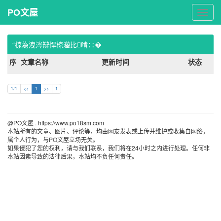
PO文屋
PO
文
屋
“椋為洩涔辩悍椋灐比啃∷�
序
文章名称
更新时间
状态
1/1
<<
1
>>
1
@PO文屋 . https://www.po18sm.com 
本站所有的文章、图片、评论等，均由网友发表或上传并维护或收集自网络，
属个人行为，与PO文屋立场无关。
如果侵犯了您的权利，请与我们联系，我们将在24小时之内进行处理。任何非
本站因素导致的法律后果，本站均不负任何责任。