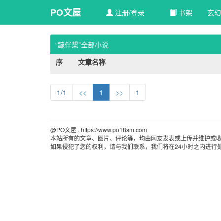
PO文屋
注册/登录
书架
玄幻
“鍦伴槼”全部小说
序
文章名称
1/1
<<
1
>>
1
@PO文屋 . https://www.po18sm.com 
本站所有的文章、图片、评论等，均由网友发表或上传并维护或收
如果侵犯了您的权利，请与我们联系，我们将在24小时之内进行