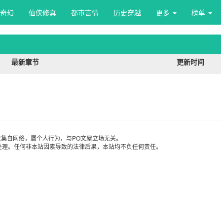
奇幻
仙侠修真
都市言情
历史穿越
更多 
榜单 
最新章节
更新时间
集自网络，属个人行为，与PO文屋立场无关。
处理。任何非本站因素导致的法律后果，本站均不负任何责任。