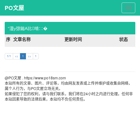
PO文屋
PO
文
屋
“澶у弶鐑А比啃∷�
序
文章名称
更新时间
状态
1/1
<<
1
>>
1
@PO文屋 . https://www.po18sm.com 
本站所有的文章、图片、评论等，均由网友发表或上传并维护或收集自网络，
属个人行为，与PO文屋立场无关。
如果侵犯了您的权利，请与我们联系，我们将在24小时之内进行处理。任何非
本站因素导致的法律后果，本站均不负任何责任。