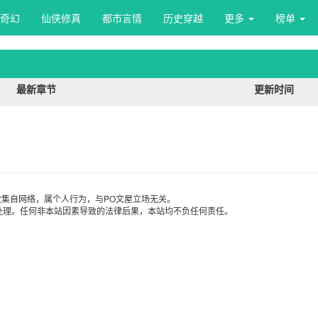
奇幻
仙侠修真
都市言情
历史穿越
更多 
榜单 
最新章节
更新时间
集自网络，属个人行为，与PO文屋立场无关。
处理。任何非本站因素导致的法律后果，本站均不负任何责任。