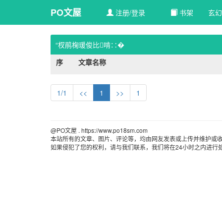
PO文屋
注册/登录
书架
玄幻
“杈鹃椈瑗俊比啃∷�
序
文章名称
1/1
<<
1
>>
1
@PO文屋 . https://www.po18sm.com 
本站所有的文章、图片、评论等，均由网友发表或上传并维护或收
如果侵犯了您的权利，请与我们联系，我们将在24小时之内进行