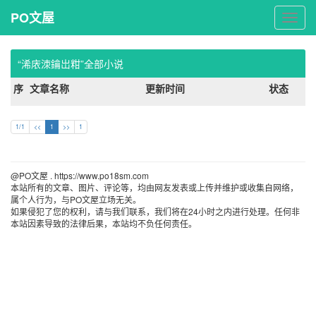
PO文屋
PO
文
屋
“浠庡洓鑰岀粓”全部小说
序
文章名称
更新时间
状态
1/1
<<
1
>>
1
@PO文屋 . https://www.po18sm.com 
本站所有的文章、图片、评论等，均由网友发表或上传并维护或收集自网络，
属个人行为，与PO文屋立场无关。
如果侵犯了您的权利，请与我们联系，我们将在24小时之内进行处理。任何非
本站因素导致的法律后果，本站均不负任何责任。