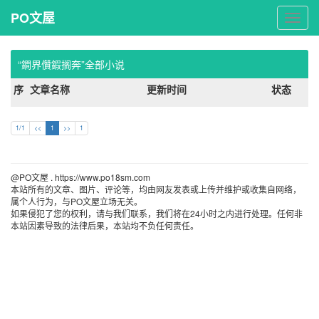
PO文屋
PO
文
屋
“鐧界儹鍜搁奔”全部小说
序
文章名称
更新时间
状态
1/1
<<
1
>>
1
@PO文屋 . https://www.po18sm.com 
本站所有的文章、图片、评论等，均由网友发表或上传并维护或收集自网络，
属个人行为，与PO文屋立场无关。
如果侵犯了您的权利，请与我们联系，我们将在24小时之内进行处理。任何非
本站因素导致的法律后果，本站均不负任何责任。