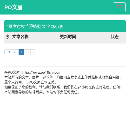
PO文屋
PO
文
屋
“鐖卞悆杈ｆ潯鐨勭帠”全部小说
序
文章名称
更新时间
状态
1/1
<<
1
>>
1
@PO文屋 . https://www.po18sm.com 
本站所有的文章、图片、评论等，均由网友发表或上传并维护或收集自网络，
属个人行为，与PO文屋立场无关。
如果侵犯了您的权利，请与我们联系，我们将在24小时之内进行处理。任何非
本站因素导致的法律后果，本站均不负任何责任。