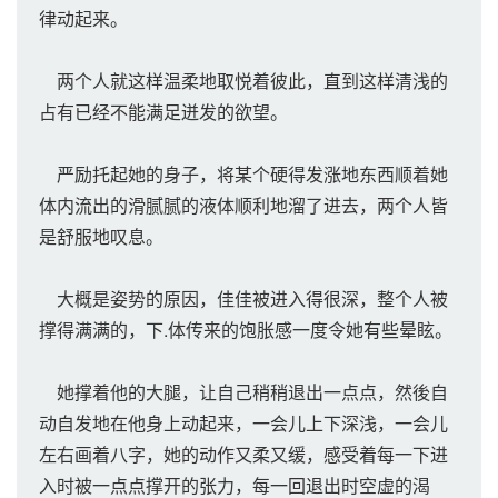
律动起来。
两个人就这样温柔地取悦着彼此，直到这样清浅的
占有已经不能满足迸发的欲望。
严励托起她的身子，将某个硬得发涨地东西顺着她
体内流出的滑腻腻的液体顺利地溜了进去，两个人皆
是舒服地叹息。
大概是姿势的原因，佳佳被进入得很深，整个人被
撑得满满的，下.体传来的饱胀感一度令她有些晕眩。
她撑着他的大腿，让自己稍稍退出一点点，然後自
动自发地在他身上动起来，一会儿上下深浅，一会儿
左右画着八字，她的动作又柔又缓，感受着每一下进
入时被一点点撑开的张力，每一回退出时空虚的渴