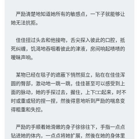
严励清楚地知道她所有的敏感点，一下子就能够让
她无法抗拒。
佳佳扭过头去和他接吻，舌尖探入彼此的口腔，抵
死纠缠，饥渴地吞咽着彼此的津液，房间响起啧啧的
暧昧声响。
某物已经在毯子的遮蔽下悄然挺立，贴在在佳佳浑
圆的臀部，激动地一跳一跳，佳佳甚至可以感受到上
面的脉动，她的手探过去，握住，上下□□起来，时不
时或重或轻的捏一捏，然後得意地听到严励的喘息变
得粗重和失控。
严励的手顺着她滑嫩的身子徐徐往下，手指一点点
钻进她的体内，一点点将她扩展，然後在她的身体里