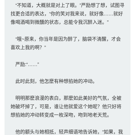
“不知道，大概就是对上了眼。”严励想了想，试图寻
找更合适的表达，“你的笑对我来说，就好像……就好
像喝酒喝到微醺的状态，总能令我沉醉入迷。”
“哦~原来，你当年是因为醉了，脑袋不清醒，才会
喜欢上我的啊？”
严励:“……”
此时此刻，他怎麽有种想掐她的冲动。
明明那麽浪漫的表白，那麽如此美好的气氛，全被
她破坏掉了，可是，谁让他就爱这个她呢？他只好将
想掐她的冲动转变成一枚深吻，吻到地老天荒。
他的额头与她相抵，轻声细语地告诉她，“如果，我