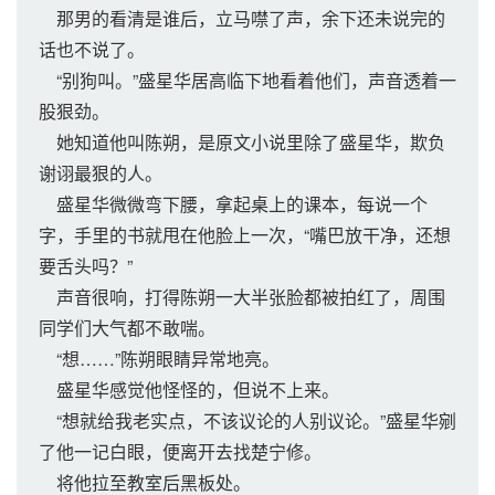
那男的看清是谁后，立马噤了声，余下还未说完的
话也不说了。
“别狗叫。”盛星华居高临下地看着他们，声音透着一
股狠劲。
她知道他叫陈朔，是原文小说里除了盛星华，欺负
谢诩最狠的人。
盛星华微微弯下腰，拿起桌上的课本，每说一个
字，手里的书就甩在他脸上一次，“嘴巴放干净，还想
要舌头吗？”
声音很响，打得陈朔一大半张脸都被拍红了，周围
同学们大气都不敢喘。
“想……”陈朔眼睛异常地亮。
盛星华感觉他怪怪的，但说不上来。
“想就给我老实点，不该议论的人别议论。”盛星华剜
了他一记白眼，便离开去找楚宁修。
将他拉至教室后黑板处。