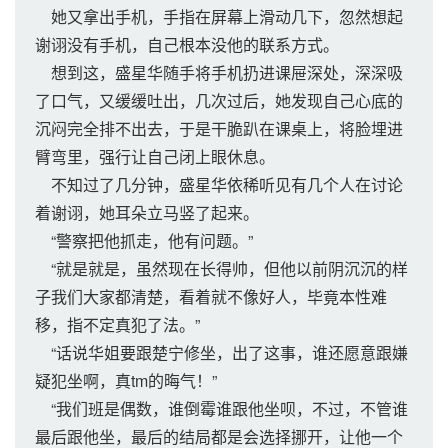
她又拿出手机，手指在屏幕上滑动几下，忽然想起
谢诩没有手机，自己根本没他的联系方式。
想到这，盛星华随手将手机扔进课屉深处，深深吸
了口气，又缓缓吐出，几次过后，她发现自己心底的
沉闷完全排不出去，于是干脆趴在课桌上，将脸埋进
臂弯里，强行让自己闭上眼休息。
不知过了几分钟，盛星华依稀听见有几个人在讨论
着谢诩，她耳朵立马竖了起来。
“警察把他抓走，他有问题。”
“就是就是，虽然现在长得帅，但他以前阴沉沉的样
子我们大家都清楚，看着就不像好人，毕竟本性难
移，指不定真犯了法。”
“话说华姐要跟楚宁修坐，出了这事，谁还愿意跟嫌
疑犯坐啊，真tm的晦气！”
“我们班是偶数，谁倒霉谁跟他坐呗，不过，不管谁
最后跟他坐，最后的结局都是会选择挪开，让他一个