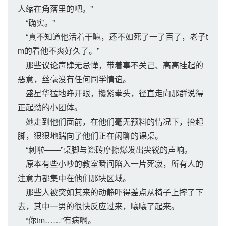
人缩在角落里的吧。”
“确实。”
“真不知道他活着干嘛，还不如死了一了百了，老子t
m的看他不爽好久了。”
那些议论声肆无忌惮，带着事不关己、高高挂起的
恶意，丝毫没有任何同学情谊。
盛星华猛地睁开眼，攥紧拳头，径直走向那群说得
正起劲的小团体。
她走到他们面前，在他们毫无预料的情况下，抬起
脚，狠狠地踹向了他们正在闲聊的课桌。
“刺啦——”桌脚与瓷砖摩擦爆发出尖锐的声响。
原本有些小吵的教室瞬间陷入一片死寂，所有人的
注意力都集中在他们那块区域。
那些人被突如其来的动静吓得差点从椅子上摔了下
去，其中一男的很快反应过来，嚷嚷了起来。
“你tm……”有病啊。