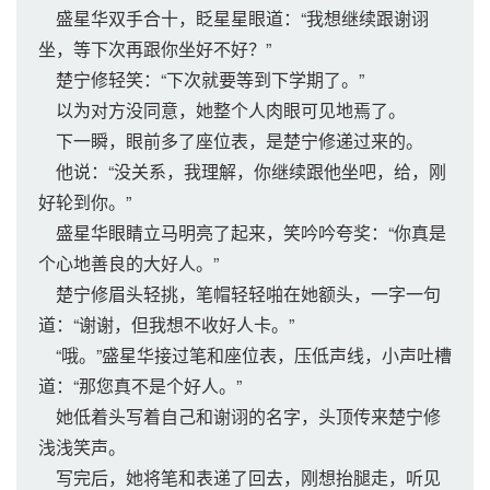
盛星华双手合十，眨星星眼道：“我想继续跟谢诩
坐，等下次再跟你坐好不好？”
楚宁修轻笑：“下次就要等到下学期了。”
以为对方没同意，她整个人肉眼可见地焉了。
下一瞬，眼前多了座位表，是楚宁修递过来的。
他说：“没关系，我理解，你继续跟他坐吧，给，刚
好轮到你。”
盛星华眼睛立马明亮了起来，笑吟吟夸奖：“你真是
个心地善良的大好人。”
楚宁修眉头轻挑，笔帽轻轻啪在她额头，一字一句
道：“谢谢，但我想不收好人卡。”
“哦。”盛星华接过笔和座位表，压低声线，小声吐槽
道：“那您真不是个好人。”
她低着头写着自己和谢诩的名字，头顶传来楚宁修
浅浅笑声。
写完后，她将笔和表递了回去，刚想抬腿走，听见