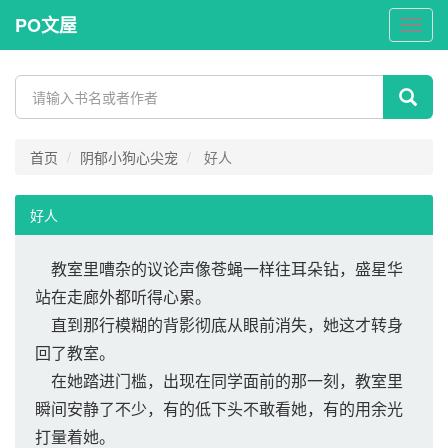
PO文屋
PO
文
屋
首页
阴郁小狗心尖宠
好人
好人
教室里嘈杂的议论声像苍蝇一样往耳朵钻，盛星华
站在走廊外都听得心累。
直到那行模糊的背影彻底从眼前消失，她这才转身
回了教室。
在她踏进门槛，出现在同学面前的那一刻，教室里
瞬间安静了不少，有的低下头不敢看她，有的用余光
打量着她。