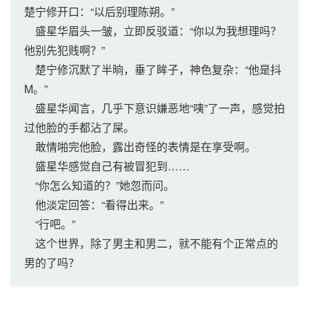
楚宁修开口：“以后别理陈朔。”
盛星华眉头一皱，立即反驳道：“你以为我想理吗？
他别先犯贱啊？”
楚宁修沉默了半晌，垂了眸子，神色复杂：“他是抖
M。”
盛星华闻言，几乎下意识嫌恶地“咦”了一声，感觉拍
过他脸的手都沾了屎。
敢情啪完他脸，露出奇怪的表情是在享受啊。
盛星华感觉自己有被冒犯到……
“你怎么知道的？”她忽而问。
他淡定回答：“看得出来。”
“行吧。”
这个世界，除了男主和男二，就不能有个正常点的
男的了吗？