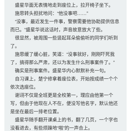
盛星华面无表情地走到座位上，拉开椅子坐下。
施思转头担扰地问：“他没事吧……”
“没事，最近发生一件事，警察需要他协助提供信息
而已。”盛星华说这话时，声音故意放大了些。
很显然，被周围一些竖起耳朵偷偷听的同学们听到
了。
施思缓了缓心脏，笑道：“没事就好，刚刚吓死我
了，搞得那么严肃，还以为发生什么刑事案件了。”
确实是刑事案件。盛星华内心默默补充一句。
自习课上，楚宁修拿着座位表，开始按成绩一个个
依次选座位。
谢诩不仅是全班更是全校第一，理应由他第一个
写，但由于他现在人不在，便没写他名字，默认他还
是坐在最后一排老位置。
盛星华随手翻开课桌上的书，翻了几页，一个字也
没看进去，有些烦躁地“啪”的一声合上。