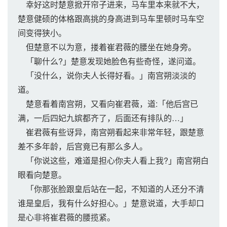
幸好这时楚意掀开帘子进来，马车里本来就不大，
楚意健硕的体格跟高挑的身高进到马车里顿时马车空
间变得狭小。
但楚意不以为意，搂着崔君薇的腰坐在她身旁。
「聊什么?」楚意发现她脸色有些奇怪，遂问道。
「没什么，说你夫人长得好看。」南宫朔淡淡的
道。
楚意看着南宫朔，又看向崔君薇，道:「他后宫已
满，一后四妃九嫔都齐了，后面还有排队的…」
崔君薇有些讶异，南宫朔看起来非常年轻，跟楚意
差不多年龄，后宫竟已有那么多人。
「你说这些，难道是担心你夫人看上我?」南宫朔白
眼看向楚意。
「你那张脸跟皇后站在一起，不知道的人还分不清
谁是皇后，我有什么好担心。」楚意说道，大手却口
是心非将崔君薇的腰揽紧。