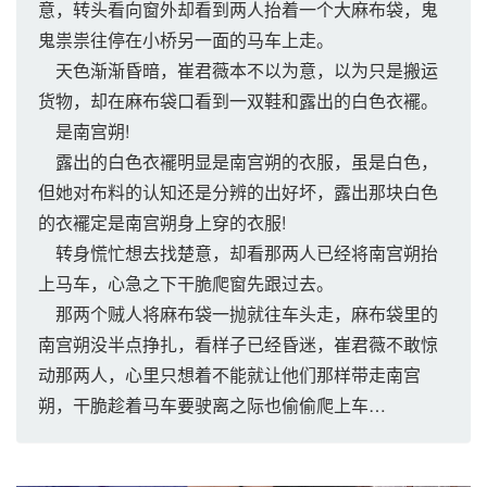
意，转头看向窗外却看到两人抬着一个大麻布袋，鬼
鬼祟祟往停在小桥另一面的马车上走。
天色渐渐昏暗，崔君薇本不以为意，以为只是搬运
货物，却在麻布袋口看到一双鞋和露出的白色衣襬。
是南宫朔!
露出的白色衣襬明显是南宫朔的衣服，虽是白色，
但她对布料的认知还是分辨的出好坏，露出那块白色
的衣襬定是南宫朔身上穿的衣服!
转身慌忙想去找楚意，却看那两人已经将南宫朔抬
上马车，心急之下干脆爬窗先跟过去。
那两个贼人将麻布袋一抛就往车头走，麻布袋里的
南宫朔没半点挣扎，看样子已经昏迷，崔君薇不敢惊
动那两人，心里只想着不能就让他们那样带走南宫
朔，干脆趁着马车要驶离之际也偷偷爬上车…