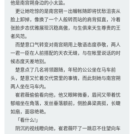
他是南宫朔身边的小太监。
更让她吃惊的是南宫朔ㄧ出幄帐随即将忧愁沮丧从
脸上卸掉，像换了一个人般转而站的肩背挺直，冷着
张脸步态优雅展现沉稳高傲，与生俱来天生尊贵的王
者风范。
而楚意口气转变对南宫朔用上敬语态度恭敬，两人
一君一臣在人前搭配的天衣无缝，与在帐里说话的时
候态度天差地别。
楚意点了几名将领跟随，年轻的公公坐在马车前
头，楚意又忙着交代营里的事情，而此刻她与南宫朔
两人坐在马车内。
崔君薇偷偷看向他，他又眼眸微垂，眉间又带着忧
郁缩坐在角落，发丝垂落额前，侧脸鼻梁高挺，长睫
如扇，面容绝艳。
「看什么!」
阴沉的视线瞪向她，崔君薇吓了一跳忍不住望向车