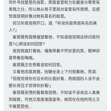
帘外寻找楚意的身影，燕南皇室权力在握身分尊贵有
卑贱之分，所以她从骨子里就对皇室有所畏惧，且感
觉南宫朔好像对她有莫名的敌意。
却又听南宫朔开口，道:「听说你是燕南有名的美
人?」
崔君薇秀眉微皱望着他，不知道南宫朔这样问是何
意?心想该如何回答?
南宫朔直盯着她，嘴角带着不怀好意的笑，眼神却
是带着些晦暗。
崔君薇正在想着该如何回答。
又看他态度高傲，抬睫全身上下扫视着她，笑道:
「但我觉得你也没长的比我好看，燕南国的人该不会
都长得丑才觉得你好看!」
崔君薇呆愣的看着南宫朔，不知该不该说这人臭美
到极致，可他又是南淮国皇帝，她现在在他的领土又
不敢惹怒他…