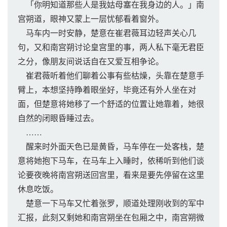
「你明知道那些人是我姑母塞在我身边的人。」南
宫朔道，眼神又蒙上一层忧郁看着窗外。
马车内一时安静，楚意在崔君薇耳边轻声关心几
句，又和南宫朔讨论皇宫里的事，两人私下毫无君臣
之分，像朋友间说话自在又爱互相争论。
崔君薇听着他们聊着公事有些枯燥，头靠在楚意手
臂上，本想坚持睁着眼坐好，毕竟还有外人坐在对
面，但楚意将她移了一个舒适的位置让她靠着，她很
自然的闭眼昏睡过去。
……
醒来时外面天色已是黄昏，马车停在一处客栈，楚
意将她抱下马车，在马车上入睡时，依稀听到他们谈
论要夜晚将南宫朔送回宫里，看来是要先停留在这里
休息吃饭。
楚意一下马车又忙着张罗，顺道处理刚收到的军中
汇报，此刻又剩她和南宫朔坐在包厢之中，南宫朔微