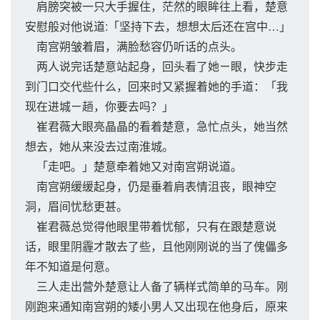
肩膀突被一只大手握住，茫然的眼眸往上看，楚意
安慰般对他说道:「坚持下去，想想太后还在宫中…」
南宫朔皱着眉，满脸愁容仍听话的点头。
两人说完话楚意站起身，回头看了她ㄧ眼，快步走
到门口交代些什么，回来时又紧握着她的手道：「我
现在进城ㄧ趟，你要去吗？」
崔君薇大眼亮晶晶的看着楚意，急忙点头，她当然
想去，她从来没去过南淮城。
「走吧。」楚意牵着她又对南宫朔说道。
南宫朔缓缓起身，仍是垂着肩表情沮丧，眼神空
洞，眉间忧愁更甚。
崔君薇总觉得他眼里带着忧郁，只有在跟楚意说
话，眼里阴霾才散去了些，且他刚刚说的当了傀儡多
年不知道是何意。
三人走出营外楚意让人备了辆样式简单的马车。刚
刚跑来通知南宫朔的矮小男人又出现在他身后，原来