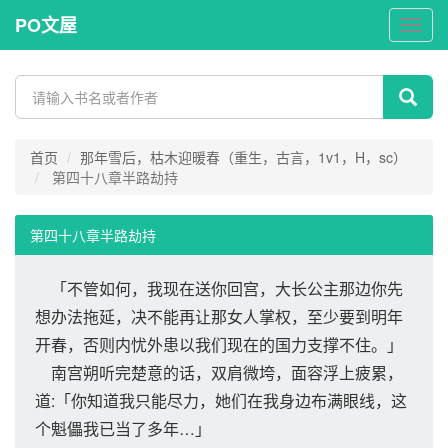
PO文屋
PO
文
屋
首页
那年雪后，枯木迎暖春（重生，古言，1v1，H，sc）
第四十八章半路劫持
第四十八章半路劫持
「不管如何，我现在送你回宫，大长公主那边你先
想办法拖延，决不能再让那女人掌权，至少要到明年
开春，否则内忧外患以我们现在的国力支撑不住。」
南宫朔听完楚意的话，双肩微垮，面容浮上疲累，
道:「你知道我只能尽力，她们在我身边布满眼线，这
个魁儡我已当了多年…」