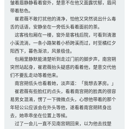
皱着眉静静看着窗外，楚意不在他又面露忧郁，眉间
带着愁色。
崔君薇不敢打扰他的清净，怕他又突然说出什么毒
舌的话语，安静坐在一旁低头看着面前的茶。
这客栈包厢在一楼，窗外是客栈后院，可看到清澈
小溪流淌，一条小路架着小桥跨溪而过，时至橘红夕
阳西下，暮色渐浓，风景极佳。
包厢里静默能清楚听到走过门前的脚步声，南宫朔
突然站起身，崔君薇抬头疑惑的看着他，楚意交代他
们不要乱走动等着他来。
南宫朔低头也看着她，淡声道：「我想去茅房。」
崔君薇有些脸红的点头，看着南宫朔的脸真的很容
易男女混淆，愣了一下微微点头，心想他带着的那个
年轻公公应该会在外头等他，遂看着南宫朔转身出
去，她乖乖坐在位置上等候。
过了一会儿一直不见南宫朔回来，以为他去找楚