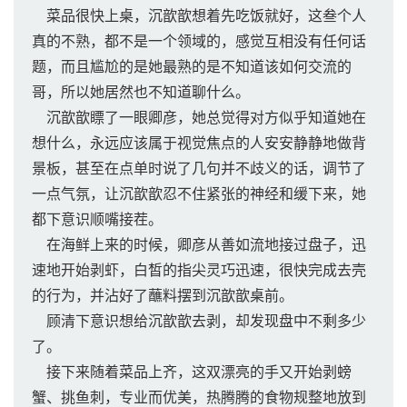
菜品很快上桌，沉歆歆想着先吃饭就好，这叁个人
真的不熟，都不是一个领域的，感觉互相没有任何话
题，而且尴尬的是她最熟的是不知道该如何交流的
哥，所以她居然也不知道聊什么。
沉歆歆瞟了一眼卿彦，她总觉得对方似乎知道她在
想什么，永远应该属于视觉焦点的人安安静静地做背
景板，甚至在点单时说了几句并不歧义的话，调节了
一点气氛，让沉歆歆忍不住紧张的神经和缓下来，她
都下意识顺嘴接茬。
在海鲜上来的时候，卿彦从善如流地接过盘子，迅
速地开始剥虾，白皙的指尖灵巧迅速，很快完成去壳
的行为，并沾好了蘸料摆到沉歆歆桌前。
顾清下意识想给沉歆歆去剥，却发现盘中不剩多少
了。
接下来随着菜品上齐，这双漂亮的手又开始剥螃
蟹、挑鱼刺，专业而优美，热腾腾的食物规整地放到