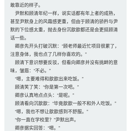
敢靠近的样子。
尹默和顾清年纪一样，说实话都有年上者的成熟，
甚至尹默身上的风霜感更重，但由于顾清的骄矜与尹
默的下位感太重，抛去身份沉歆歆都还是会更挺顾清
话一些。
卿彦先开头打破沉默：“顾老师最近忙项目很累了，
注意身体，我也点了几样你喜欢的。”
顾清下意识想要反驳，但看向卿彦并没有挑衅的意
味，皱眉：“不必。”
“嗯，主要难得和歆歆出来吃饭。”
顾清笑了笑：“你是第一次吧。”
卿彦认真地点点头：“是呢。”
顾清看向沉歆歆：“毕竟歆歆一般不和外人吃饭。”
“嗯，我也不想让歆歆感到不舒服。”
“你一直在学校里？”尹默出声。
卿彦据实回答：“嗯。”