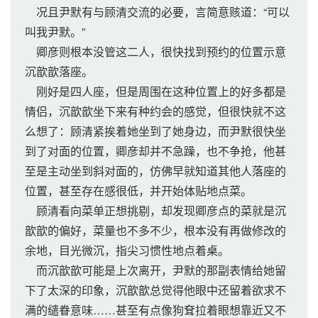
况且尹默有与顾清交流的必要，言简意赅道：“可以
叫我尹默。”
卿彦则根本没管这二人，很快找到预约的位置示意
沉歆歆落座。
刚好是四人座，但是周围在这种位置上的好多都是
情侣，沉歆歆坐下来有种约会的感觉，但很快就不这
么想了：顾清紧挨着她坐到了她身边，而尹默很快坐
到了对面的位置，卿彦却并不急躁，也不争抢，他甚
至是主动坐到斜对面的，仿佛早就知道其他人落座的
位置，甚至存在感很低，并开始体贴地点菜。
顾清看向菜单正想挑剔，却发现卿彦点的菜就是沉
歆歆的偏好，菜量也不多不少，根本没有再做修改的
余地，目光微沉，指尖习惯性地点着桌。
而沉歆歆可能是上次离开，尹默的那副表情给她留
下了太深的印象，沉歆歆总觉得他眼中还留着欲求不
满的缱眷意味……甚至有点像狗耷拉着眼想靠近又不