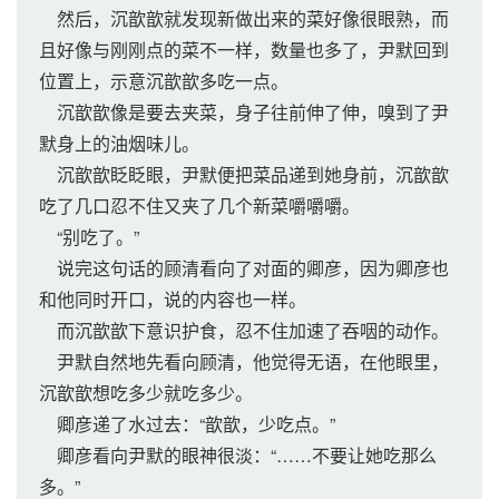
然后，沉歆歆就发现新做出来的菜好像很眼熟，而
且好像与刚刚点的菜不一样，数量也多了，尹默回到
位置上，示意沉歆歆多吃一点。
沉歆歆像是要去夹菜，身子往前伸了伸，嗅到了尹
默身上的油烟味儿。
沉歆歆眨眨眼，尹默便把菜品递到她身前，沉歆歆
吃了几口忍不住又夹了几个新菜嚼嚼嚼。
“别吃了。”
说完这句话的顾清看向了对面的卿彦，因为卿彦也
和他同时开口，说的内容也一样。
而沉歆歆下意识护食，忍不住加速了吞咽的动作。
尹默自然地先看向顾清，他觉得无语，在他眼里，
沉歆歆想吃多少就吃多少。
卿彦递了水过去：“歆歆，少吃点。”
卿彦看向尹默的眼神很淡：“……不要让她吃那么
多。”