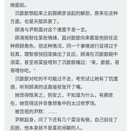
她面前。
沉歆歆想起来之前跟卿彦谈起的解剖，原来在这种
方面，也是天赋异禀了。
顾清与尹默面对这个速度不发一言。
顾清按耐住某些情绪，面对歆歆向来都是他担任这
种照顾角色，但这种情况，同一个事情进行显得过于
较真，理智很快回笼做出了反应，顾清在沉歆歆碗中
添菜，甚至将菜投喂到了沉歆歆嘴边：“来，歆歆，哥
哥喂你吃。”
沉歆歆对吃的不可能过不去，考完试让她有了饥饿
感，听到顾清的话直接就张开了嘴。
她觉得既来之，则安之，不知道为什么，有卿彦
在，她觉得这并非像想象中的太过修罗场。
被忽视的尹默：……
尹默起身，问了下还有几个菜没有做，自己前往了
后厨，他本身就不是喜欢闲聊的人。