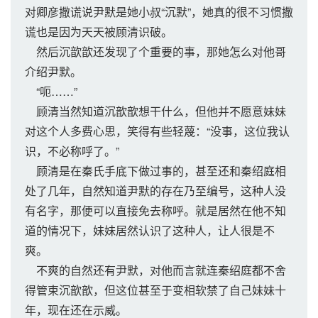
对卿彦撒谎说尹默是她小叔“沉默”，她真的很不习惯撒
谎也是因为天天被顾清识破。
然后沉歆歆还发现了个重要的事，那她怎么对他哥
介绍尹默。
“呃……”
顾清当然知道沉歆歆想干什么，但他并不愿意妹妹
对这个人多费心思，笑得有些轻蔑：“没事，这位我认
识，不必称呼了。”
顾清是在秦氏手底下做过事的，甚至还和秦绍庭相
处了几年，自然知道尹默的存在乃至编号，这种人没
有名字，那便可以直接免去称呼。就是居然在他不知
道的情况下，妹妹居然认识了这种人，让人很是不
爽。
不爽的自然还有尹默，对他而言就连秦绍庭都不舍
得管束沉歆歆，但这位甚至于变相软禁了自己妹妹十
年，现在还在示威。