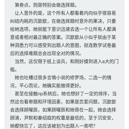
第叁点，则是特别会做选择题。
让人意外的是，这个所有人都看着内向似乎很容易
纠结内耗的沉歆歆，在做选择题时意外的果决，只要
给她选项，她就能下意识迅速去选一个让所有人都满
意或者相对最正确的答案。沉歆歆从小似乎就由于某
种洞悉力可以感受到出题人的意图，就连数学试卷最
后的选择难题总会出现全对的情况。
当然，这仅限于纸上谈兵，和刚好摸到进入a大的门
槛。
她也吐槽过很多言情小说的修罗场，二选一的情
况，平心而论，她确实能做得更好。
甚至在接触np系统后，她也想好了一定的排序，当
然这也看审题和环境因素，如果是恋爱问题，沉歆歆
会选择顾曜辰，如果顾曜辰和她哥在一起，她会选择
顾清，尹默和秦绍庭的权重是最低的，至于沉安安，
她都快忘了，这应该被划为出题人一类吧？