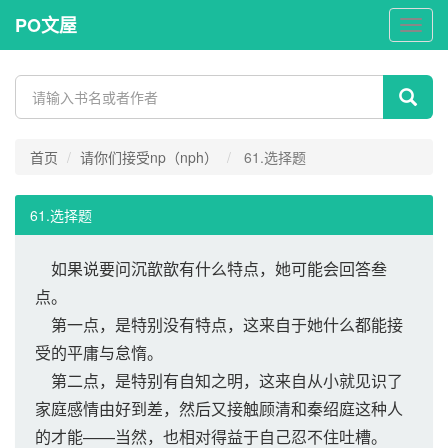
PO文屋
PO
文
屋
首页
请你们接受np（nph）
61.选择题
61.选择题
如果说要问沉歆歆有什么特点，她可能会回答叁
点。
第一点，是特别没有特点，这来自于她什么都能接
受的平庸与怠惰。
第二点，是特别有自知之明，这来自从小就见识了
家庭感情由好到差，然后又接触顾清和秦绍庭这种人
的才能——当然，也相对得益于自己忍不住吐槽。