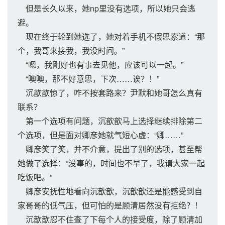
但是长久以来，她np里没有选项，所以她只会逃
避。
现在终于轮到她选了，她对着手机不假思索道：“那
个，我哥来接我，我没时间。”
“嗯，我刚好也有事去见他，应该可以一起。”
“噢噢，那不好意思，下次……诶？！”
沉歆歆惊了，咋不按套路来？尹默和她哥怎么真有
联系？
第一个选项有问题，沉歆歆马上选择继续排除第二
个选项，但是面对卿彦她就气短心虚：“卿……”
卿彦笑了笑，并不介意，提出了别的选项，甚至帮
她做了选择：“没事的，时间也不早了，我请大家一起
吃饭吧。”
卿彦安抚性地看向沉歆歆，沉歆歆还是能感受到自
家哥哥的低气压，但可怕的是顾清居然没有拒绝？！
沉歆歆忍不住查了下每个人的接受度，除了顾清加