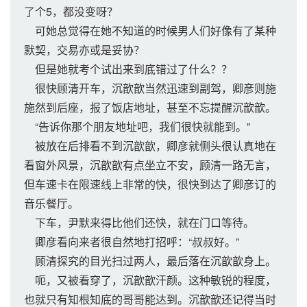
了个5，都没变呀？
可她总觉得在她不知道的时候男人们好像有了某种
默契，交易亦或是妥协？
但是她就考个试出来到底错过了什么？？
很快顾清开车，沉歆歆当然迅速到副驾，卿彦则施
施然到后座，报了饭店地址，甚至不忘提醒沉歆歆。
“告诉你那个朋友地址吧，我们很快就能到。”
被放在后排看不到沉歆歆，卿彦就侧头很认真地在
看窗外风景，沉歆歆有点坐立不安，顾清一路无言，
但车速卡在限速线上非常的快，很快到达了卿彦订的
音乐餐厅。
下车，尹默来得比他们还快，就在门口等待。
卿彦看向来者很自然地打招呼：“叔叔好。”
顾清探究的目光扫过两人，最后落在沉歆歆身上。
呃，又被看穿了，沉歆歆汗颜。这种敏锐的程度，
也就只有知根知底的哥哥能达到。沉歆歆还记得当时