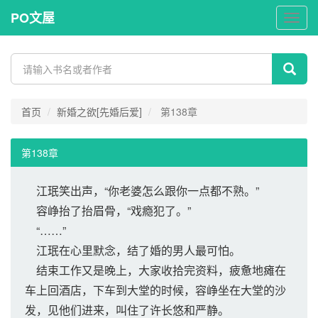
PO文屋
PO
文
屋
首页
新婚之欲[先婚后爱]
第138章
第138章
江珉笑出声，“你老婆怎么跟你一点都不熟。”
容峥抬了抬眉骨，“戏瘾犯了。”
“……”
江珉在心里默念，结了婚的男人最可怕。
结束工作又是晚上，大家收拾完资料，疲惫地瘫在
车上回酒店，下车到大堂的时候，容峥坐在大堂的沙
发，见他们进来，叫住了许长悠和严静。