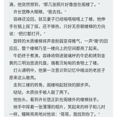
满，他突然想到，“那几张照片好像放在阁楼了。”
许长悠睁大眼睛，“我去找。”
容峥还没回，就见妻子已经啪嗒啪嗒上了楼，他伸
手在锅上探了探，还不够热，只好无奈朝楼梯的方向
说：“把灯都打开。”
旋转的木质楼梯将声音削弱变得稚气，一声“噢”的回
应后，整个楼梯乃至一楼向上的空间都亮了起来。
牛奶终于煮沸，容峥将倒进玻璃杯的牛奶和烤到金
黄的三明治放进托盘，端着沉甸甸的食物上了楼。
灯火通明中，他第一次意识到记忆中暗淡的老房子
原来这么敞亮。
走到三楼的转角，阁楼响起轻快的脚步声。
哒哒，木质扶手被人敲了两下。
他抬头，看到许长悠正趴在阁楼外的楼梯扶手。
她手中挥着一张薄薄的相片，笑起来的样子和儿时
一样，瞳眸亮亮地对他说：“哥哥，我找到你了。”