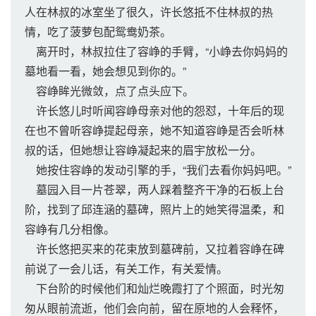
人在林叔的冰室坐了很久，许长悠抵不住林叔的热
情，吃了菠萝包配鸳鸯奶茶。
离开时，林叔拉住了容峥的手臂，“小峥去你妈妈的
墓地看一看，她会想见到你的。”
容峥眸光微敛，点了点头应下。
许长悠儿时听闻容峥母亲对他的怨怼，十年后的现
在也不曾听容峥提起母亲，她不知道容峥是否会听林
叔的话，但她想让容峥凝起来的眉宇放松一分。
她按住容峥的发动引擎的手，“我们去看你妈妈吧。”
墓园入目一片苍翠，两人踩着整齐干净的石板上台
阶，找到了邱连涵的墓碑，照片上的她笑得温柔，和
容峥有几分相像。
许长悠把买来的花束放到墓碑前，又拉着容峥在碑
前说了一会儿话，有关工作，有关爱情。
下台阶的时候他们和灿烂晚霞打了个照面，时光匆
匆从眼前流逝，他们会向前，留在原地的人会释怀，