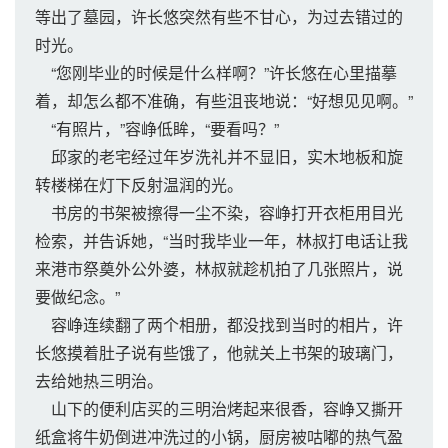
等出了墓园，许长悠突然有些不甘心，为过去错过的
时光。
“您刚毕业的时候是什么样啊？”许长悠在心里描摹
着，却怎么都不准确，有些沮丧地说：“好想见见啊。”
“有照片，”容峥低眸，“要看吗？”
邱家的老宅经过年岁洗礼并不显旧，实木地板和旋
转楼梯在灯下反射温润的光。
书房的书架被擦得一尘不染，容峥打开衣柜用目光
检索，并告诉她，“当时我毕业一年，林叔打电话让我
来港市祭奠外公外婆，林叔就趁机拍了几张照片，说
要做纪念。”
容峥连续翻了两个相册，都没找到当时的相片，许
长悠摸着肚子说有些饿了，他就关上书架的玻璃门，
去给她热三明治。
山下的便利店买的三明治烤起来很香，容峥又撕开
纸盒将牛奶倒进冲洗过的小锅，厨房被咕嘟的热气盈