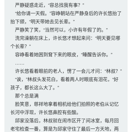
严静疑惑走近，“容总找我有事？”
“给你请一天假。”容峥朝站在严静身后的许长悠抬了
抬下颌，“明天带她去见长辈。”
严静笑了笑，“当然可以，小许有年假了的。”
洗完澡躺在床上，许长悠才想起来问：“明天要见哪
个长辈？”
容峥看着她困到耷下来的眼皮，“睡醒告诉你。”
……
许长悠看着眼前的老人，愣了一会儿才问：“林叔？”
“诶，”林叔头发花白，看着两人时眼底有泪花，“好
孩子，都长这么大了。”
那个总是满
脸笑意，慈祥地拿着相机给他们拍照的老伯从记忆
长河中浮现，许长悠鼻腔有些酸。
邱家没落后，林叔就在闹市区开了间冰室，每月回
老宅检查一番，算是为邱家守住了最后一方天地，两