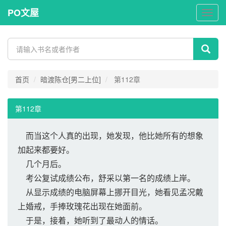
PO文屋
PO
文
屋
首页
暗渡陈仓[男二上位]
第112章
第112章
而当这个人真的出现，她发现，他比她所有的想象
加起来都要好。
几个月后。
考公复试成绩公布，舒采以第一名的成绩上岸。
从显示成绩的电脑屏幕上挪开目光，她看见孟况戴
上婚戒，手捧玫瑰花出现在她面前。
于是，接着，她听到了最动人的情话。