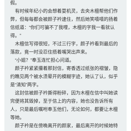
假。
有时候年纪小的会想着耍机灵，去央木檀帮他们作
弊，但每每都会被颜子衿逮住，然后她笑嘻嘻的扬着
信纸道：“你们可骗不了我哩，木檀的字我一看就认
得。”
木檀信写得很短，不过三行字，颜子衿看到最后的
落款，竟一时没忍住捂着嘴哭出声来。
“小姐？”奉玉连忙担心问道。
颜子衿紧紧攥着那封信，寄香透过纸张的褶皱，隐
约瞧见两个被水渍晕开的模糊字迹，她认了认，似乎
是“清知”两字。
这封信被颜子衿撕得粉碎，因为木檀在信中叫她读
完便将其毁掉，至于信上的内容，她也没告诉所有
人，只是最后嘱咐奉玉他们，无论如何，都要让木檀
等她。
颜子衿是在傍晚离开的颜家，最后离开的时候她特