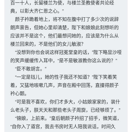
百一十人，长留楼兰为使，与楼兰圣教使者共论经
典，以彰大齐仁恩之心。”
颜子衿跪着地上，将不知在腹中打了多少次的说辞
朗声禀告，但她心里却清楚，陛下和娘娘此刻想听的
应该并不是这个，他们最想问她的，应该是为什么从
楼兰回来的，不是他们的女儿敏淑？
“没想到你也会说这样冠冕堂皇的话，”陛下略显沙哑
的笑声缓缓传入耳中，“是不是敏淑教你这么说的？”
“臣不敢胡言。”
“一定是钰儿，她的性子我还不知道？”陛下笑着笑
着，又猛地咳嗽几声，声音在殿中回荡，直撞得颜子
衿心颤。
“可是我不喜欢，你们才多大，小姑娘家家的，装什
么老头子，朕天天和那些老头子周旋，已经够烦了。”
“锦娘，上前来。”皇后朝颜子衿招了招手，微笑道，
“自你入了道宫，我去书房时无人陪我说话，时间久