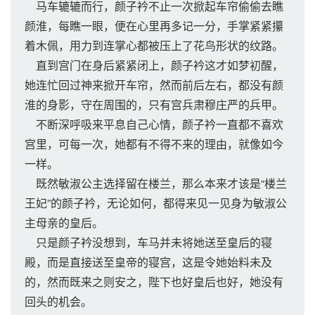
马车辘辘而行，颜子衿不止一次掀起车帘偷偷去瞧
颜淮，每瞧一眼，便在心里再多记一分，手掌紧紧攥
着木佩，用力到连掌心都被压上了花鸟形状的纹路。
直到宫门在身后紧紧闭上，颜子衿这才如梦初醒，
她连忙回过神来掀开车帘，然而前后左右，都没有颜
淮的身影，守在周围的，只有宫兵肃穆庄严的兵甲。
不断深呼吸来平息自己心情，颜子衿一直都不喜欢
宫里，可每一次，她都有不得不来的理由，就像如今
一样。
既然敏淑公主选择留在楼兰，那么本来才该是“楼兰
王妃”的颜子衿，无论如何，都得来见一见身为敏淑公
主母亲的皇后。
只是颜子衿没想到，车马并未将她送至皇后的寝
殿，而是直接送至皇帝的寝宫，这是令她始料未及
的，然而既来之则安之，陛下也好皇后也好，她没有
回头的机会。