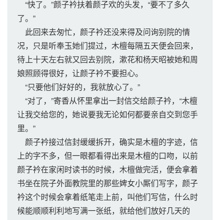
“快了。”颜子衿扶着颜子欢的头发，“要不了多久
了。”
此回来去匆忙，颜子衿还没来得及问询别院的情
况，只是听奉玉她们提过，木檀每隔五天便会回来，
待上十天左右就又回去别院，漱花和杨天昭被她和周
娘照顾得很好，让颜子衿不要担心。
“只要他们好好的，我就放心了。”
“对了，”寄香从怀里拿出一封信交给颜子衿，“木檀
让我交给您的，她说要我无论如何都要亲自交到您手
里。”
颜子衿接过信封缓缓拆开，确实是木檀的字迹，信
上的字不多，但一眼都看得出来是木檀的口吻，以前
颜子衿在家闲时读书的时候，木檀做完活，便会拿着
书坐在院子外面教院里的那些婢女小厮们写字，颜子
衿这个时候会拿着纸笔走上前，叫他们写信，什么时
候能顺顺利利地写满一张纸，就给他们放好几天的