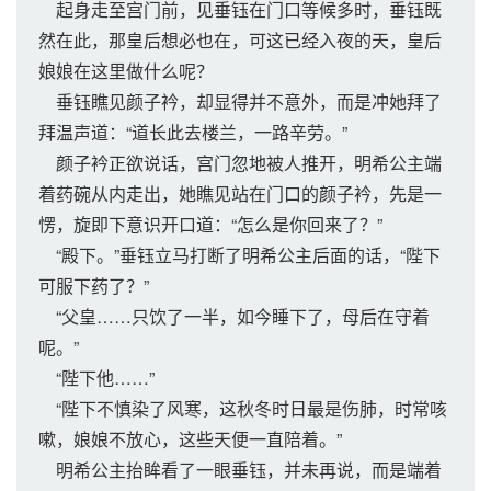
起身走至宫门前，见垂钰在门口等候多时，垂钰既
然在此，那皇后想必也在，可这已经入夜的天，皇后
娘娘在这里做什么呢？
垂钰瞧见颜子衿，却显得并不意外，而是冲她拜了
拜温声道：“道长此去楼兰，一路辛劳。”
颜子衿正欲说话，宫门忽地被人推开，明希公主端
着药碗从内走出，她瞧见站在门口的颜子衿，先是一
愣，旋即下意识开口道：“怎么是你回来了？”
“殿下。”垂钰立马打断了明希公主后面的话，“陛下
可服下药了？”
“父皇……只饮了一半，如今睡下了，母后在守着
呢。”
“陛下他……”
“陛下不慎染了风寒，这秋冬时日最是伤肺，时常咳
嗽，娘娘不放心，这些天便一直陪着。”
明希公主抬眸看了一眼垂钰，并未再说，而是端着