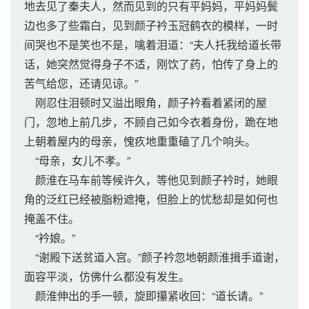
地去见了秦夫人，然而见到的只有平妈妈，平妈妈鬓
边也多了些霜白，见到颜子衿玉冠鹤衣的模样，一时
间哭也不是笑也不是，噙着泪道：“夫人托我给道长带
话，她突然觉得身子不适，刚饮了药，怕传了身上的
苦气给您，还请见谅。”
刚忍住泪顿时又溢出眼角，颜子衿看着紧闭的屋
门，忽地上前几步，不顾自己如今衣着身份，跪在地
上朝着屋内的母亲，愧疚地重重磕了几个响头。
“母亲，女儿不孝。”
颜淮在马车前等候许久，等他见到颜子衿时，她眼
角的泛红已经被脂粉遮掩，但脸上的忧愁却是如何也
掩盖不住。
“衿娘。”
“谢殿下送贫道入宫。”颜子衿忽地朝颜淮揖手道谢，
面容平淡，仿佛什么都没有发生。
颜淮伸出的手一顿，旋即攥紧收回：“道长请。”