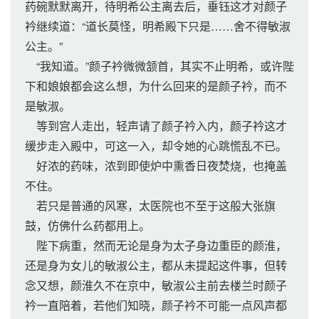
药碗默默离开，待明希公主离去后，垂钰这才对颜子
衿继续道：“道长莫怪，明希殿下只是……舍不得敏淑
公主。”
“我知道。”颜子衿微微颔首，其实不止明希，或许陛
下和娘娘都会这么想，为什么回来的是颜子衿，而不
是敏淑。
等到宫人走出，轻声请了颜子衿入内，颜子衿这才
缓步走入殿中，可这一入，却令她的心跳慌乱不已。
好浓的药味，浓到即使炉中熏香日夜焚烧，也掩盖
不住。
若只是普通的风寒，太医院也不至于这般大张旗
鼓，仿佛什么药都用上。
陛下病重，然而无论是身为太子身边重臣的颜淮，
还是身为女儿的敏淑公主，都从未提起这件事，但转
念又想，颜淮久不在京中，敏淑公主前去楼兰时颜子
衿一直陪着，若他们知晓，颜子衿不可能一点风声都