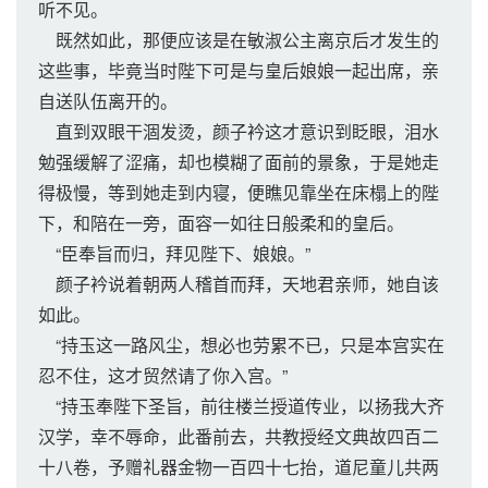
听不见。
既然如此，那便应该是在敏淑公主离京后才发生的
这些事，毕竟当时陛下可是与皇后娘娘一起出席，亲
自送队伍离开的。
直到双眼干涸发烫，颜子衿这才意识到眨眼，泪水
勉强缓解了涩痛，却也模糊了面前的景象，于是她走
得极慢，等到她走到内寝，便瞧见靠坐在床榻上的陛
下，和陪在一旁，面容一如往日般柔和的皇后。
“臣奉旨而归，拜见陛下、娘娘。”
颜子衿说着朝两人稽首而拜，天地君亲师，她自该
如此。
“持玉这一路风尘，想必也劳累不已，只是本宫实在
忍不住，这才贸然请了你入宫。”
“持玉奉陛下圣旨，前往楼兰授道传业，以扬我大齐
汉学，幸不辱命，此番前去，共教授经文典故四百二
十八卷，予赠礼器金物一百四十七抬，道尼童儿共两